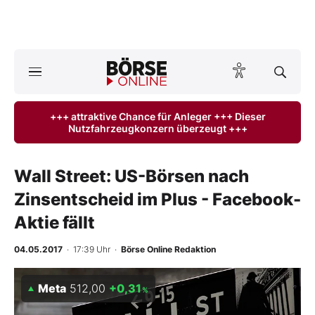
Börse
News
+++ attraktive Chance für Anleger +++ Dieser
Nutzfahrzeugkonzern überzeugt +++
Anlageprodukte
Finanz-Check
Wall Street: US-Börsen nach
Zinsentscheid im Plus - Facebook-
Abo & Shop
Aktie fällt
BO-Musterdepots
04.05.2017
· 17:39 Uhr
·
Börse Online Redaktion
Experten
Meta
512,00
+0,31
%
Mein B:O