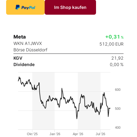
Im Shop kaufen
Meta
+0,31
%
WKN A1JWVX
512,00
EUR
Börse Düsseldorf
KGV
21,92
Dividende
0,00 %
600
500
400
Okt '25
Jan '26
Apr '26
Jul '26