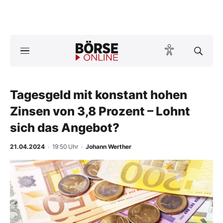
A
ktuelle Ausgabe BÖRSE ONLINE lesen
Börse
News
Tagesgeld mit konstant hohen
Zinsen von 3,8 Prozent – Lohnt
Anlageprodukte
sich das Angebot?
Finanz-Check
21.04.2024
· 19:50 Uhr
·
Johann Werther
Abo & Shop
BO-Musterdepots
Experten