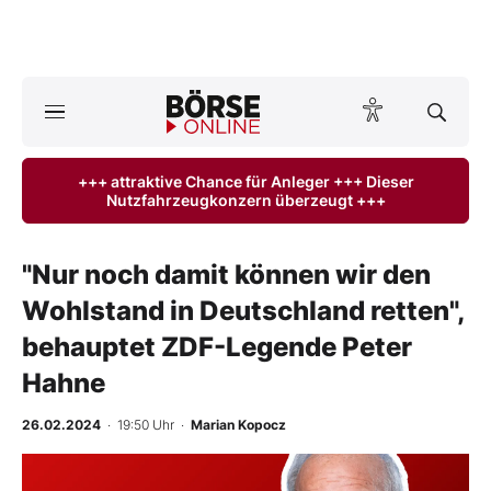
A
ktuelle Ausgabe BÖRSE ONLINE lesen
Börse
+++ attraktive Chance für Anleger +++ Dieser
Nutzfahrzeugkonzern überzeugt +++
News
Anlageprodukte
"Nur noch damit können wir den
Wohlstand in Deutschland retten",
Finanz-Check
behauptet ZDF-Legende Peter
Abo & Shop
Hahne
BO-Musterdepots
26.02.2024
· 19:50 Uhr
·
Marian Kopocz
Experten