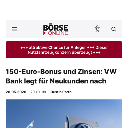
A
ktuelle Ausgabe BÖRSE ONLINE lesen
Börse
+++ attraktive Chance für Anleger +++ Dieser
Nutzfahrzeugkonzern überzeugt +++
News
Anlageprodukte
150-Euro-Bonus und Zinsen: VW
Bank legt für Neukunden nach
Finanz-Check
26.05.2026
· 20:40 Uhr
·
Dustin Porth
Abo & Shop
BO-Musterdepots
Experten