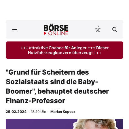
Börse
News
+++ attraktive Chance für Anleger +++ Dieser
Nutzfahrzeugkonzern überzeugt +++
Anlageprodukte
Finanz-Check
"Grund für Scheitern des
Sozialstaats sind die Baby-
Abo & Shop
Boomer", behauptet deutscher
BO-Musterdepots
Finanz-Professor
Experten
25.02.2024
· 18:40 Uhr
·
Marian Kopocz
Mein B:O