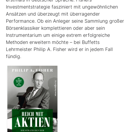
Investmentstrategie fasziniert mit ungewöhnlichen
Ansätzen und überzeugt mit überragender
Performance. Ob ein Anleger seine Sammlung großer
Börsenklassiker komplettieren oder aber sein
Instrumentarium um einige extrem erfolgreiche
Methoden erweitern möchte – bei Buffetts
Lehrmeister Philip A. Fisher wird er in jedem Fall
fündig.