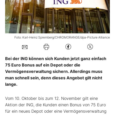
Mein B:O
Mein Konto
Foto: Karl-Heinz Spremberg/CHROMORANGE/dpa-Picture Alliance
Folgen Sie uns
Bei der ING können sich Kunden jetzt ganz einfach
Kontakt
75 Euro Bonus auf ein Depot oder die
Vermögensverwaltung sichern. Allerdings muss
man schnell sein, denn dieses Angebot gilt nicht
lange.
Vom 10. Oktober bis zum 12. November gilt eine
Aktion der ING, die Kunden einen Bonus von 75 Euro
für ein neues Depot oder eine Vermögensverwaltung