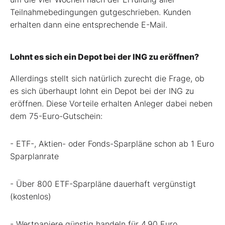
Teilnahmebedingungen gutgeschrieben. Kunden
erhalten dann eine entsprechende E-Mail.
Lohnt es sich ein Depot bei der ING zu eröffnen?
Allerdings stellt sich natürlich zurecht die Frage, ob
es sich überhaupt lohnt ein Depot bei der ING zu
eröffnen. Diese Vorteile erhalten Anleger dabei neben
dem 75-Euro-Gutschein:
- ETF-, Aktien- oder Fonds-Sparpläne schon ab 1 Euro
Sparplanrate
- Über 800 ETF-Sparpläne dauerhaft vergünstigt
(kostenlos)
- Wertpapiere günstig handeln für 4,90 Euro