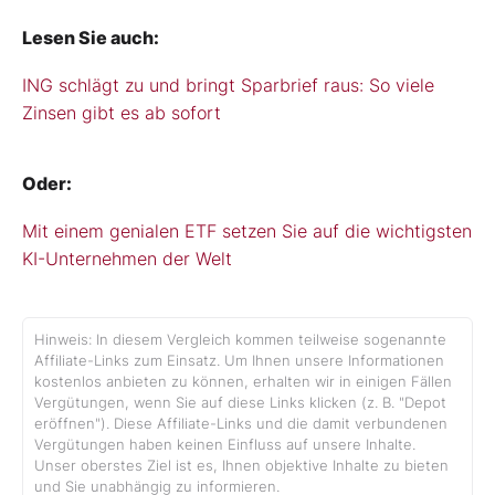
Lesen Sie auch:
ING schlägt zu und bringt Sparbrief raus: So viele
Zinsen gibt es ab sofort
Oder:
Mit einem genialen ETF setzen Sie auf die wichtigsten
KI-Unternehmen der Welt
Hinweis: In diesem Vergleich kommen teilweise sogenannte
Affiliate-Links zum Einsatz. Um Ihnen unsere Informationen
kostenlos anbieten zu können, erhalten wir in einigen Fällen
Vergütungen, wenn Sie auf diese Links klicken (z. B. "Depot
eröffnen"). Diese Affiliate-Links und die damit verbundenen
Vergütungen haben keinen Einfluss auf unsere Inhalte.
Unser oberstes Ziel ist es, Ihnen objektive Inhalte zu bieten
und Sie unabhängig zu informieren.