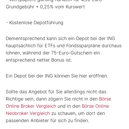
Grundgebühr + 0,25% vom Kurswert
- Kostenlose Depotführung
Dementsprechend kann sich ein Depot bei der ING
hauptsächlich für ETFs und Fondssparpläne durchaus
lohnen, während der 75-Euro-Gutschein ein
entsprechend netter Bonus ist.
Ein Depot bei der ING können Sie hier eröffnen.
Sollte das Angebot für Sie allerdings nicht das
Richtige sein, dann zögern Sie nicht in den
Börse
Online Broker Vergleich
und in den
Börse Online
Neobroker Vergleich
zu schauen, um dort den
passenden Anbieter für sich zu finden.