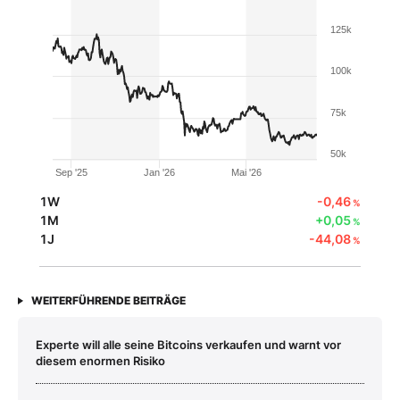
125k
100k
75k
50k
Sep '25
Jan '26
Mai '26
1W
-0,46
%
1M
+0,05
%
1J
-44,08
%
WEITERFÜHRENDE BEITRÄGE
Experte will alle seine Bitcoins verkaufen und warnt vor
diesem enormen Risiko