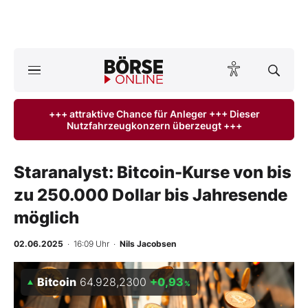
A
ktuelle Ausgabe BÖRSE ONLINE lesen
Börse
+++ attraktive Chance für Anleger +++ Dieser
Nutzfahrzeugkonzern überzeugt +++
News
Anlageprodukte
Staranalyst: Bitcoin-Kurse von bis
zu 250.000 Dollar bis Jahresende
Finanz-Check
möglich
Abo & Shop
02.06.2025
· 16:09 Uhr
·
Nils Jacobsen
BO-Musterdepots
Bitcoin
64.928,2300
+0,93
%
Experten