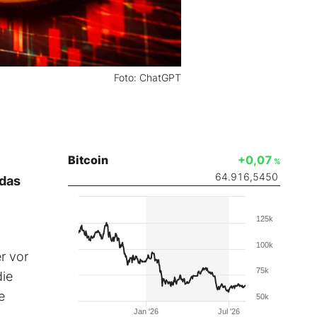
Foto: ChatGPT
Bitcoin
+0,07
%
64.916,5450
 das
125k
100k
r vor
75k
die
e
50k
Jan '26
Jul '26