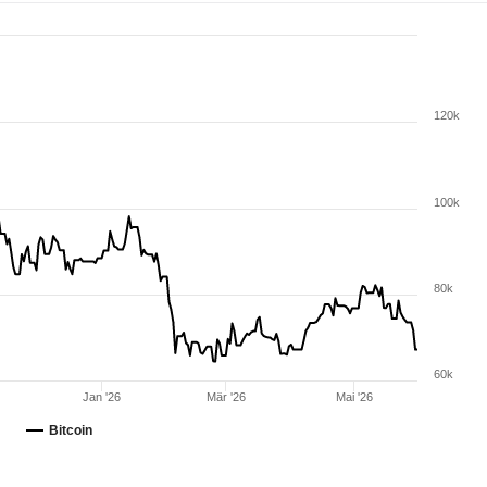
120k
100k
80k
60k
Jan '26
Mär '26
Mai '26
Bitcoin