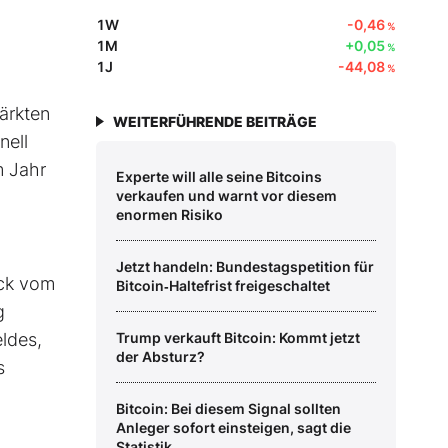
1W
-0,46
%
1M
+0,05
%
1J
-44,08
%
ärkten
WEITERFÜHRENDE BEITRÄGE
nell
m Jahr
Experte will alle seine Bitcoins
verkaufen und warnt vor diesem
enormen Risiko
Jetzt handeln: Bundestagspetition für
ück vom
Bitcoin‑Haltefrist freigeschaltet
g
eldes,
Trump verkauft Bitcoin: Kommt jetzt
der Absturz?
s
Bitcoin: Bei diesem Signal sollten
Anleger sofort einsteigen, sagt die
Statistik