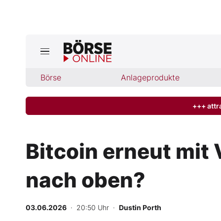
Börse
Börse
Anlageprodukte
News
Anlageprodukte
+++ attr
Finanz-Check
Bitcoin erneut mit
Abo & Shop
nach oben?
BO-Musterdepots
03.06.2026
· 20:50 Uhr
·
Dustin Porth
Experten