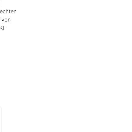
t
 echten
e von
KI-