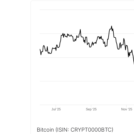
Jul '25
Sep '25
Nov '25
Bitcoin
(ISIN: CRYPT0000BTC)