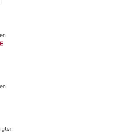
hen
SE
gen
igten