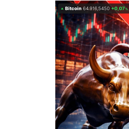
Bitcoin
64.916,5450
+0,07
Mein B:O
%
Mein Konto
Folgen Sie uns
Kontakt