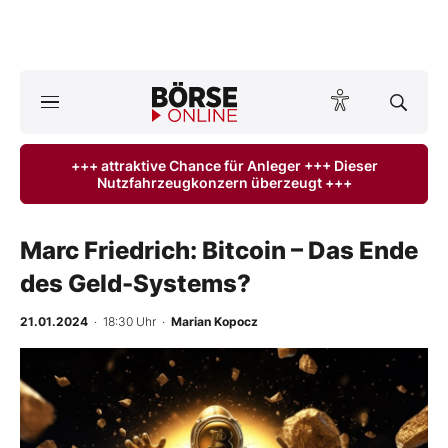
A
ktuelle Ausgabe BÖRSE ONLINE lesen
Börse
+++ attraktive Chance für Anleger +++ Dieser
Nutzfahrzeugkonzern überzeugt +++
News
Anlageprodukte
Marc Friedrich: Bitcoin – Das Ende
des Geld-Systems?
Finanz-Check
21.01.2024
· 18:30 Uhr
·
Marian Kopocz
Abo & Shop
-
%
BO-Musterdepots
Experten