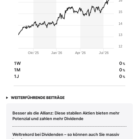
16
15
14
13
12
Okt '25
Jan '26
Apr '26
Jul '26
1W
0
%
1M
0
%
1J
0
%
WEITERFÜHRENDE BEITRÄGE
Besser als die Allianz: Diese stabilen Aktien bieten mehr
Potenzial und zahlen mehr Dividende
Weltrekord bei Dividenden – so können auch Sie massiv