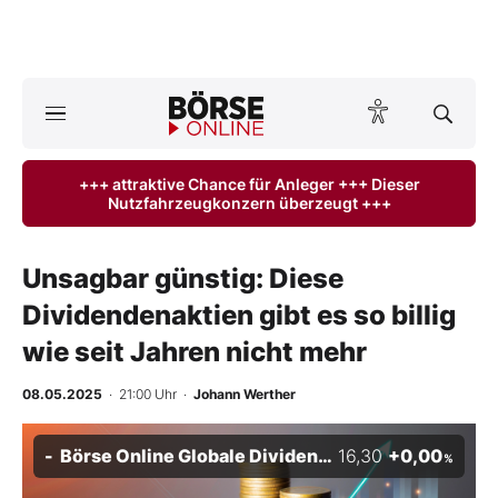
Börse
News
+++ attraktive Chance für Anleger +++ Dieser
Nutzfahrzeugkonzern überzeugt +++
Anlageprodukte
Finanz-Check
Unsagbar günstig: Diese
Dividendenaktien gibt es so billig
Abo & Shop
wie seit Jahren nicht mehr
BO-Musterdepots
08.05.2025
· 21:00 Uhr
·
Johann Werther
Experten
Börse Online Globale Dividenden-Stars Index
16,30
+0,00
%
Mein B:O