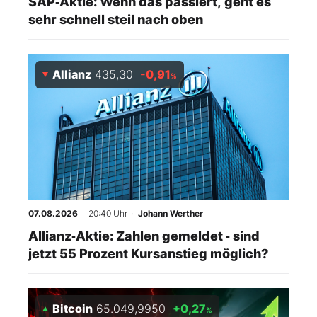
SAP‑Aktie: Wenn das passiert, geht es
sehr schnell steil nach oben
Allianz
435,30
-0,91
%
07.08.2026
· 20:40 Uhr
·
Johann Werther
Allianz‑Aktie: Zahlen gemeldet ‑ sind
jetzt 55 Prozent Kursanstieg möglich?
Bitcoin
65.049,9950
+0,27
%