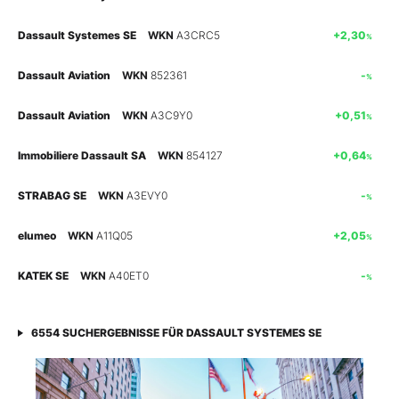
Mein B:O
Dassault Systemes SE
WKN
A3CRC5
+2,30
%
Dassault Aviation
WKN
852361
-
%
Mein Konto
Dassault Aviation
WKN
A3C9Y0
+0,51
%
Folgen Sie uns
Immobiliere Dassault SA
WKN
854127
+0,64
%
STRABAG SE
WKN
A3EVY0
-
%
Kontakt
elumeo
WKN
A11Q05
+2,05
%
KATEK SE
WKN
A40ET0
-
%
6554
SUCHERGEBNISSE FÜR
DASSAULT SYSTEMES SE