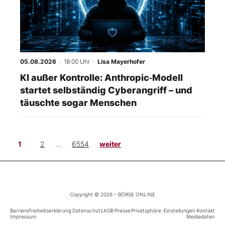
05.08.2026
· 18:00 Uhr
·
Lisa Mayerhofer
KI außer Kontrolle: Anthropic‑Modell
startet selbständig Cyberangriff – und
täuschte sogar Menschen
1
2
...
6554
weiter
Copyright © 2026 – BÖRSE ONLINE
Barrierefreiheitserklärung
Datenschutz
AGB
Presse
Privatsphäre-Einstellungen
Kontakt
Impressum
Mediadaten