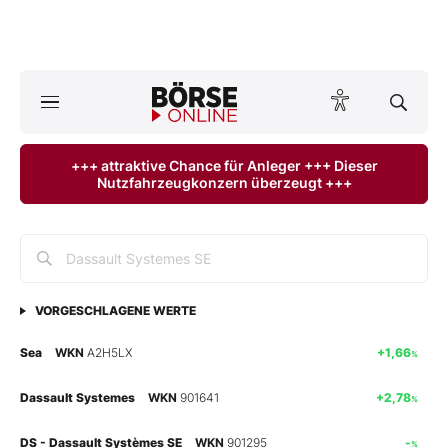
A
ktuelle Ausgabe BÖRSE ONLINE lesen
Börse
+++ attraktive Chance für Anleger +++ Dieser
Nutzfahrzeugkonzern überzeugt +++
News
Anlageprodukte
Finanz-Check
VORGESCHLAGENE WERTE
Abo & Shop
Sea
WKN
A2H5LX
+1,66
%
BO-Musterdepots
Dassault Systemes
WKN
901641
+2,78
%
Experten
DS - Dassault Systèmes SE
WKN
901295
-
%