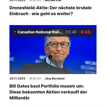
20.11.2025
· 19:50 Uhr
·
Michael Dell
Droneshield‑Aktie: Der nächste brutale
Einbruch ‑ wie geht es weiter?
Canadian National Railway
110,40
-0,32
%
20.11.2025
· 19:20 Uhr
·
Jörg Bernhard
Bill Gates baut Portfolio massiv um:
Diese bekannten Aktien verkauft der
Milliardär