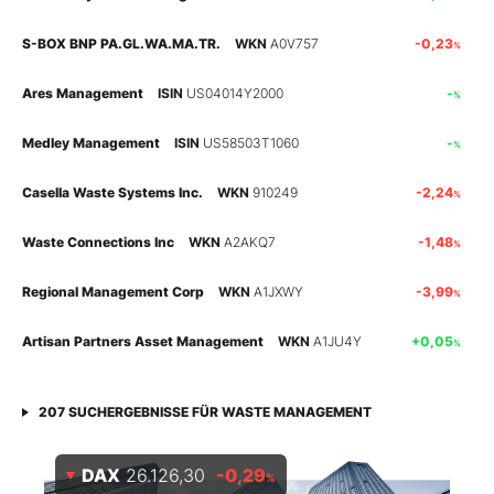
Mein B:O
S-BOX BNP PA.GL.WA.MA.TR.
WKN
A0V757
-0,23
%
Ares Management
ISIN
US04014Y2000
-
%
Mein Konto
Medley Management
ISIN
US58503T1060
-
%
Folgen Sie uns
Casella Waste Systems Inc.
WKN
910249
-2,24
%
Waste Connections Inc
WKN
A2AKQ7
-1,48
%
Kontakt
Regional Management Corp
WKN
A1JXWY
-3,99
%
Artisan Partners Asset Management
WKN
A1JU4Y
+0,05
%
207
SUCHERGEBNISSE FÜR
WASTE MANAGEMENT
DAX
26.126,30
-0,29
%