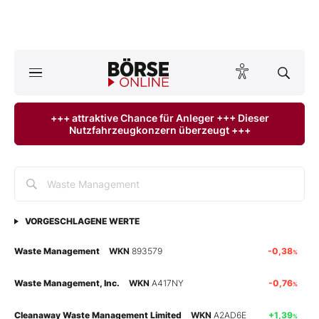
A
ktuelle Ausgabe BÖRSE ONLINE lesen
Börse
+++ attraktive Chance für Anleger +++ Dieser
Nutzfahrzeugkonzern überzeugt +++
News
Anlageprodukte
Finanz-Check
VORGESCHLAGENE WERTE
Abo & Shop
Waste Management
WKN
893579
-0,38
%
BO-Musterdepots
Waste Management, Inc.
WKN
A417NY
-0,76
%
Experten
Cleanaway Waste Management Limited
WKN
A2AD6E
+1,39
%