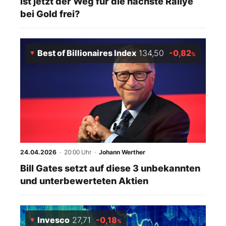
Ist jetzt der Weg für die nächste Rallye
bei Gold frei?
Best of Billionaires Index
134,50
-0,82
%
24.04.2026
· 20:00 Uhr
·
Johann Werther
Bill Gates setzt auf diese 3 unbekannten
und unterbewerteten Aktien
Invesco
27,71
-0,18
%