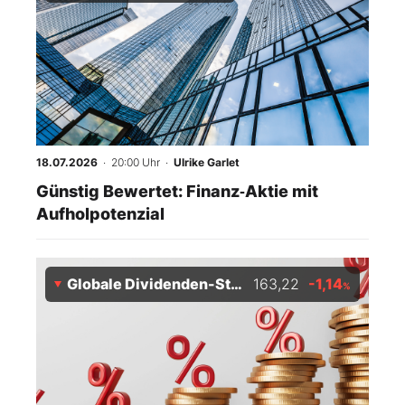
18.07.2026
· 20:00 Uhr
·
Ulrike Garlet
Günstig Bewertet: Finanz‑Aktie mit
Aufholpotenzial
Globale Dividenden-Stars Index
163,22
-1,14
%