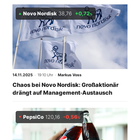
Novo Nordisk
38,76
+0,72
%
14.11.2025
· 19:10 Uhr
·
Markus Voss
Chaos bei Novo Nordisk: Großaktionär
drängt auf Management‑Austausch
PepsiCo
120,16
-0,56
%