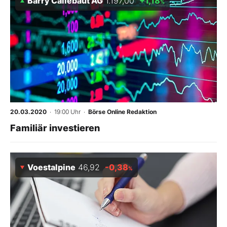
Barry Callebaut AG
1.197,00
+1,18
%
20.03.2020
· 19:00 Uhr
·
Börse Online Redaktion
Familiär investieren
Voestalpine
46,92
-0,38
%