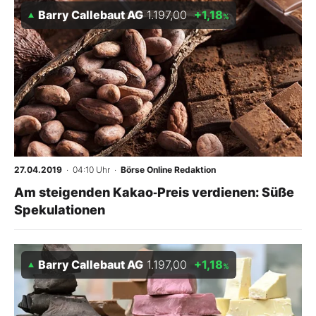
Barry Callebaut AG
1.197,00
+1,18
%
27.04.2019
· 04:10 Uhr
·
Börse Online Redaktion
Am steigenden Kakao‑Preis verdienen: Süße
Spekulationen
Barry Callebaut AG
1.197,00
+1,18
%