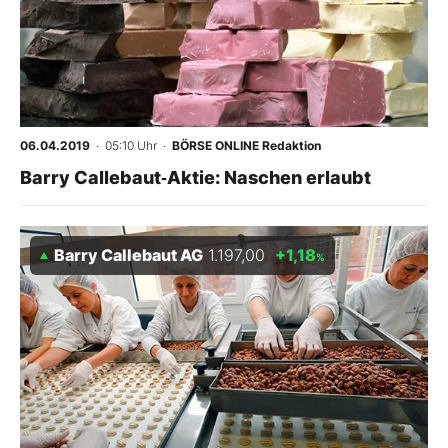
06.04.2019
· 05:10 Uhr
·
BÖRSE ONLINE Redaktion
Barry Callebaut‑Aktie: Naschen erlaubt
Barry Callebaut AG
1.197,00
+1,18
%