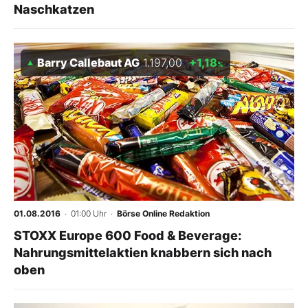
Naschkatzen
Barry Callebaut AG
1.197,00
+1,18
%
01.08.2016
· 01:00 Uhr
·
Börse Online Redaktion
STOXX Europe 600 Food & Beverage:
Nahrungsmittelaktien knabbern sich nach
oben