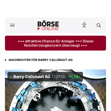
Börse
News
+++ attraktive Chance für Anleger +++ Dieser
Nutzfahrzeugkonzern überzeugt +++
Anlageprodukte
Finanz-Check
NACHRICHTEN FÜR BARRY CALLEBAUT AG
Abo & Shop
Barry Callebaut AG
1.197,00
+1,18
%
BO-Musterdepots
Experten
Mein B:O