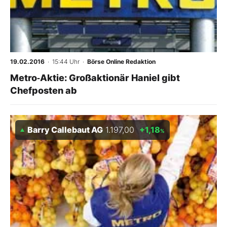
19.02.2016
· 15:44 Uhr
·
Börse Online Redaktion
Metro‑Aktie: Großaktionär Haniel gibt
Chefposten ab
Barry Callebaut AG
1.197,00
+1,18
%