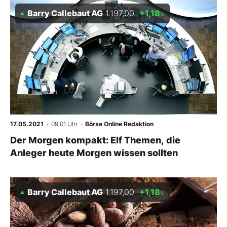
Barry Callebaut AG
1.197,00
+1,18
%
17.05.2021
· 09:01 Uhr
·
Börse Online Redaktion
Der Morgen kompakt: Elf Themen, die
Anleger heute Morgen wissen sollten
Barry Callebaut AG
1.197,00
+1,18
%