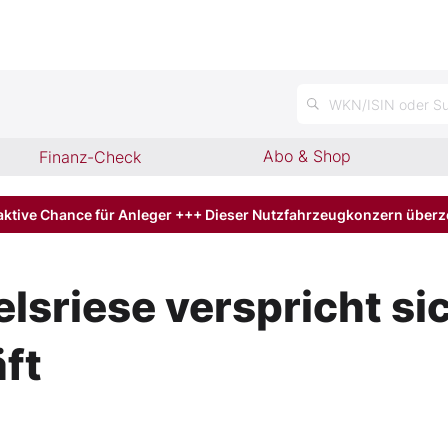
n
WKN/ISIN oder Su
Abo & Shop
Finanz-Check
aktive Chance für Anleger +++ Dieser Nutzfahrzeugkonzern über
lsriese verspricht si
ft