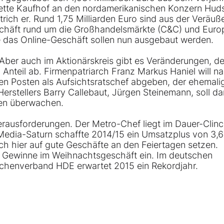
ette Kaufhof an den nordamerikanischen Konzern Hud
rich er. Rund 1,75 Milliarden Euro sind aus der Veräuß
schäft rund um die Großhandelsmärkte (C&C) und Euro
e das Online-Geschäft sollen nun ausgebaut werden.
ber auch im Aktionärskreis gibt es Veränderungen, de
 Anteil ab. Firmenpatriarch Franz Markus Haniel will n
n Posten als Aufsichtsratschef abgeben, der ehemali
rstellers Barry Callebaut, Jürgen Steinemann, soll da
ken überwachen.
rausforderungen. Der Metro-Chef liegt im Dauer-Clinc
Media-Saturn schaffte 2014/15 ein Umsatzplus von 3,6
uch hier auf gute Geschäfte an den Feiertagen setzen.
rer Gewinne im Weihnachtsgeschäft ein. Im deutschen
chenverband HDE erwartet 2015 ein Rekordjahr.