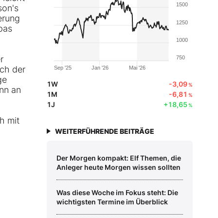
1500
son's
erung
1250
pas
1000
r
750
ach der
Sep '25
Jan '26
Mai '26
ge
1W
-3,09
%
nn an
1M
-6,81
%
1J
+18,65
%
h mit
WEITERFÜHRENDE BEITRÄGE
Der Morgen kompakt: Elf Themen, die
Anleger heute Morgen wissen sollten
Was diese Woche im Fokus steht: Die
wichtigsten Termine im Überblick