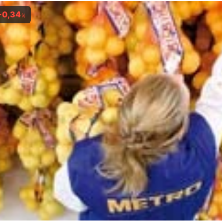
-0,34
%