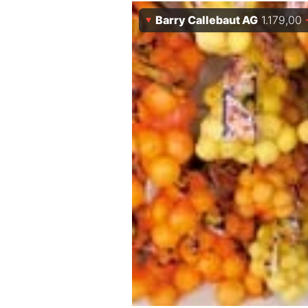
Experten
Barry Callebaut AG
1.179,00
Mein B:O
Mein Konto
Folgen Sie uns
Kontakt