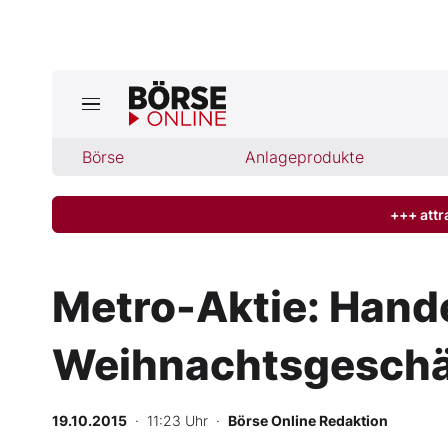
Jetzt a
ktuelle Ausgabe BÖRSE ONLINE lese
Börse
Börse
Anlageprodukte
News
+++ attr
Anlageprodukte
Metro-Aktie: Hande
Finanz-Check
Weihnachtsgeschä
Abo & Shop
BO-Musterdepots
19.10.2015
· 11:23 Uhr
·
Börse Online Redaktion