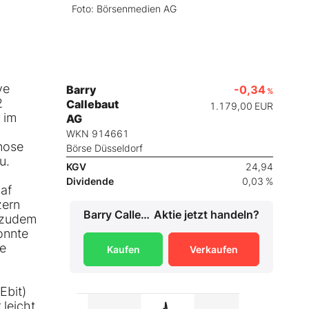
Foto: Börsenmedien AG
ve
Barry
-0,34
%
2
Callebaut
1.179,00
EUR
 im
AG
WKN 914661
nose
Börse Düsseldorf
u.
KGV
24,94
Dividende
0,03 %
laf
zern
Barry Callebaut AG
Aktie jetzt handeln?
n zudem
onnte
ie
Kaufen
Verkaufen
Ebit)
 leicht