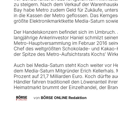
zu steigern. Nach dem Verkauf der Warenhausk
Bay habe Metro zudem Geld für Zukäufe, unterst
in die Kassen der Metro geflossen. Das Kernge
größte Elektronikmarktkette Media-Saturn sowi
Der Handelskonzern befindet sich im Umbruch. A
langjährige Ankerinvestor Haniel schmilzt seinen
Metro-Hauptversammlung im Februar 2016 seine
Chef des weltgrößten Schokolade- und Kakao-He
der Spitze des Metro-Aufsichtsrats Kochs' Wir
Auch bei Media-Saturn steht Koch weiter vor He
dem Media-Saturn Mitgründer Erich Kellerhals. 
Prozent auf 21,7 Milliarden Euro. Koch dürfte a
Händler fahren traditionell den Löwenanteil ih
Heimatmarkt brummt der Einzelhandel, der Bran
von
BÖRSE ONLINE Redaktion