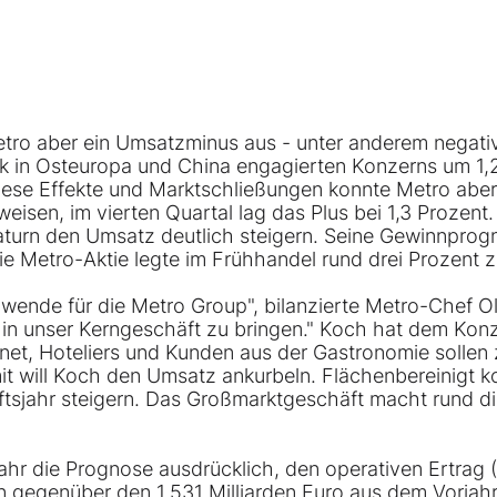
tro aber ein Umsatzminus aus - unter anderem negati
rk in Osteuropa und China engagierten Konzerns um 1,
 diese Effekte und Marktschließungen konnte Metro aber
isen, im vierten Quartal lag das Plus bei 1,3 Prozent.
turn den Umsatz deutlich steigern. Seine Gewinnprog
e Metro-Aktie legte im Frühhandel rund drei Prozent z
nwende für die Metro Group", bilanzierte Metro-Chef O
 in unser Kerngeschäft zu bringen." Koch hat dem Kon
et, Hoteliers und Kunden aus der Gastronomie solle
mit will Koch den Umsatz ankurbeln. Flächenbereinigt k
ftsjahr steigern. Das Großmarktgeschäft macht rund d
hr die Prognose ausdrücklich, den operativen Ertrag (
n gegenüber den 1,531 Milliarden Euro aus dem Vorjahr