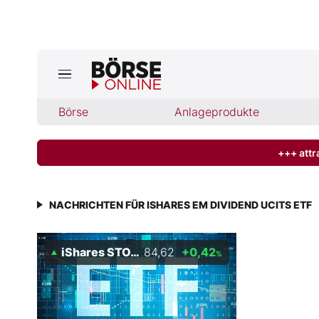
Jetzt a
ktuelle Ausgabe BÖRSE ONLINE lese
Börse
Börse
Anlageprodukte
News
+++ attr
Anlageprodukte
NACHRICHTEN FÜR ISHARES EM DIVIDEND UCITS ETF
Finanz-Check
iShares STOXX Europe 600 Basic Resources (DE)
84,62
+0,42
%
Abo & Shop
BO-Musterdepots