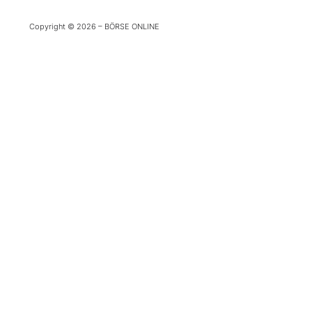
Experten
Copyright © 2026 – BÖRSE ONLINE
Mein B:O
Mein Konto
Folgen Sie uns
Kontakt