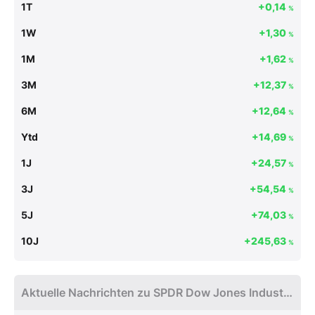
1T
+0,14
%
1W
+1,30
%
1M
+1,62
%
3M
+12,37
%
6M
+12,64
%
Ytd
+14,69
%
1J
+24,57
%
3J
+54,54
%
5J
+74,03
%
10J
+245,63
%
Aktuelle Nachrichten zu SPDR Dow Jones Industrial Average ETF Trust