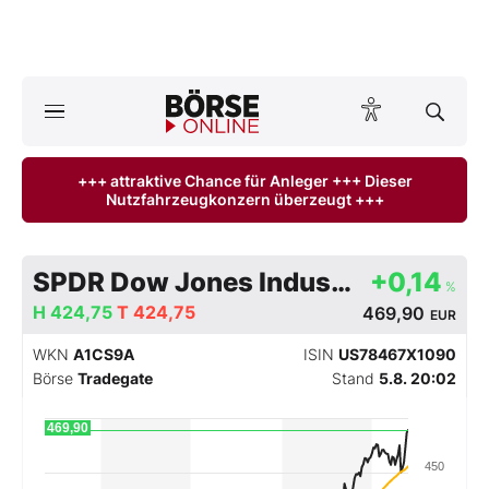
A
ktuelle Ausgabe BÖRSE ONLINE lesen
Börse
+++ attraktive Chance für Anleger +++ Dieser
Nutzfahrzeugkonzern überzeugt +++
News
Anlageprodukte
SPDR Dow Jones Industrial Average ETF Trust
+0,14
%
Finanz-Check
H
424,75
T
424,75
469,90
EUR
WKN
A1CS9A
ISIN
US78467X1090
Abo & Shop
Börse
Tradegate
Stand
5.8. 20:02
BO-Musterdepots
469,90
450
Experten