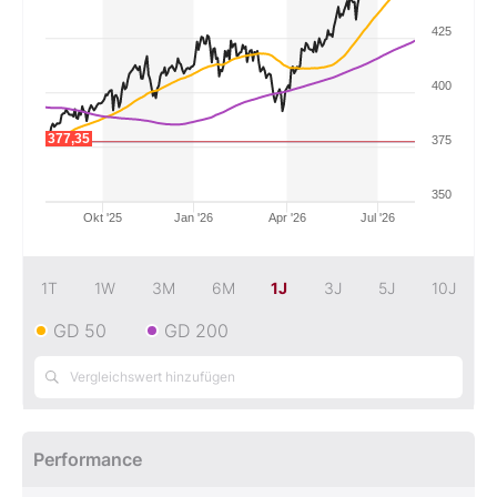
425
Mein B:O
400
Mein Konto
377,35
377,35
375
Folgen Sie uns
350
Okt '25
Jan '26
Apr '26
Jul '26
Kontakt
1T
1W
3M
6M
1J
3J
5J
10J
GD 50
GD 200
Performance