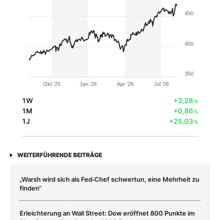
450
400
350
Okt '25
Jan '26
Apr '26
Jul '26
1W
+3,28
%
1M
+0,86
%
1J
+25,03
%
WEITERFÜHRENDE BEITRÄGE
„Warsh wird sich als Fed‑Chef schwertun, eine Mehrheit zu
finden“
Erleichterung an Wall Street: Dow eröffnet 800 Punkte im