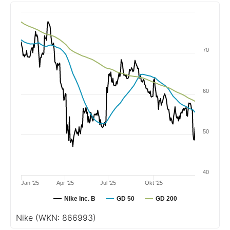
70
60
50
40
Jan '25
Apr '25
Jul '25
Okt '25
Nike Inc. B
GD 50
GD 200
Nike
(WKN: 866993)