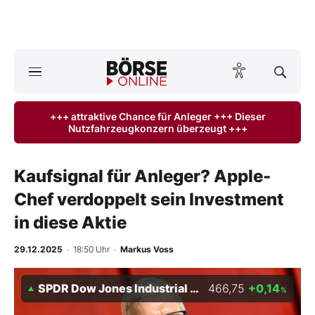
A
ktuelle Ausgabe BÖRSE ONLINE lesen
Börse
+++ attraktive Chance für Anleger +++ Dieser
Nutzfahrzeugkonzern überzeugt +++
News
Anlageprodukte
Kaufsignal für Anleger? Apple-
Chef verdoppelt sein Investment
Finanz-Check
in diese Aktie
Abo & Shop
29.12.2025
· 18:50 Uhr
·
Markus Voss
BO-Musterdepots
SPDR Dow Jones Industrial Average ETF Trust
466,75
+0,14
%
Experten