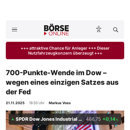
Börse
News
+++ attraktive Chance für Anleger +++ Dieser
Nutzfahrzeugkonzern überzeugt +++
Anlageprodukte
Finanz-Check
700-Punkte-Wende im Dow –
wegen eines einzigen Satzes aus
Abo & Shop
der Fed
BO-Musterdepots
21.11.2025
· 19:30 Uhr
·
Markus Voss
Experten
SPDR Dow Jones Industrial Average ETF Trust
466,75
+0,14
%
Mein B:O