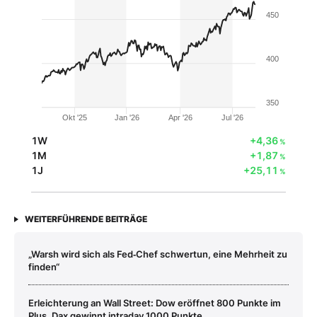
450
400
350
Okt '25
Jan '26
Apr '26
Jul '26
1W
+4,36
%
1M
+1,87
%
1J
+25,11
%
WEITERFÜHRENDE BEITRÄGE
„Warsh wird sich als Fed‑Chef schwertun, eine Mehrheit zu
finden“
Erleichterung an Wall Street: Dow eröffnet 800 Punkte im
Plus, Dax gewinnt intraday 1000 Punkte