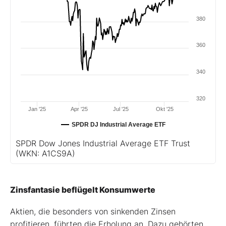
380
360
340
320
Jan '25
Apr '25
Jul '25
Okt '25
SPDR DJ Industrial Average ETF
SPDR Dow Jones Industrial Average ETF Trust
(WKN: A1CS9A)
Zinsfantasie beflügelt Konsumwerte
Aktien, die besonders von sinkenden Zinsen
profitieren, führten die Erholung an. Dazu gehörten