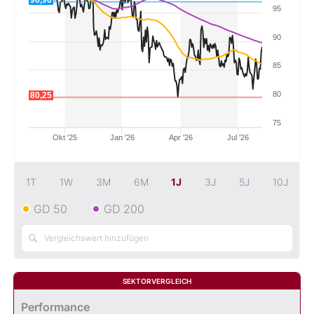
96,90
95
Mein B:O
90
85
Mein Konto
80
80,25
Folgen Sie uns
75
Okt '25
Jan '26
Apr '26
Jul '26
Kontakt
1T
1W
3M
6M
1J
3J
5J
10J
GD 50
GD 200
SEKTORVERGLEICH
Performance