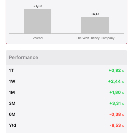
21,10
14,13
Vivendi
The Walt Disney Company
Performance
1T
+0,92
%
1W
+2,44
%
1M
+1,80
%
3M
+3,31
%
6M
-0,38
%
Ytd
-8,53
%