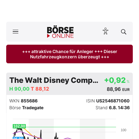
A
ktuelle Ausgabe BÖRSE ONLINE lesen
Börse
+++ attraktive Chance für Anleger +++ Dieser
Nutzfahrzeugkonzern überzeugt +++
News
Anlageprodukte
The Walt Disney Company
+0,92
%
Finanz-Check
H
90,00
T
88,12
88,96
EUR
WKN
855686
ISIN
US2546871060
Abo & Shop
Börse
Tradegate
Stand
6.8. 14:36
BO-Musterdepots
102,00
100
Experten