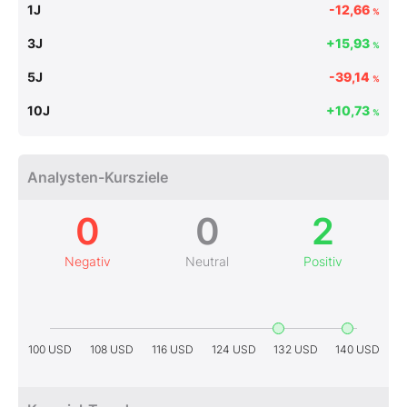
1J
-12,66
%
3J
+15,93
%
5J
-39,14
%
10J
+10,73
%
Analysten-Kursziele
0
0
2
Negativ
Neutral
Positiv
100 USD
108 USD
116 USD
124 USD
132 USD
140 USD