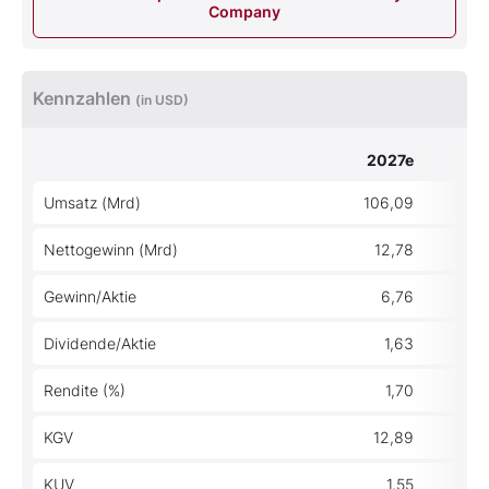
Company
Kennzahlen
(in USD)
2027e
Umsatz (Mrd)
106,09
Nettogewinn (Mrd)
12,78
Gewinn/Aktie
6,76
Dividende/Aktie
1,63
Rendite (%)
1,70
KGV
12,89
KUV
1,55