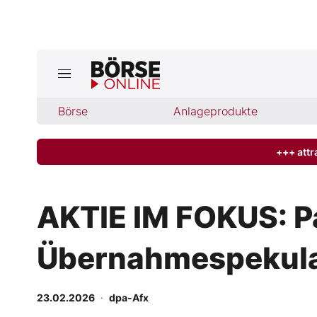
Jetzt a
ktuelle Ausgabe BÖRSE ONLINE lese
Börse
Börse
Anlageprodukte
News
+++ attr
Anlageprodukte
AKTIE IM FOKUS: Pa
Finanz-Check
Übernahmespekula
Abo & Shop
BO-Musterdepots
23.02.2026
·
dpa-Afx