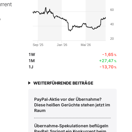
rrent
60
/
40
20
Sep '25
Jan '26
Mai '26
1W
-1,65
%
1M
+27,47
%
1J
-13,70
%
WEITERFÜHRENDE BEITRÄGE
PayPal‑Aktie vor der Übernahme?
Diese heißen Gerüchte stehen jetzt im
Raum
Übernahme‑Spekulationen beflügeln
PayPal: Springt ein Konkurrent beim