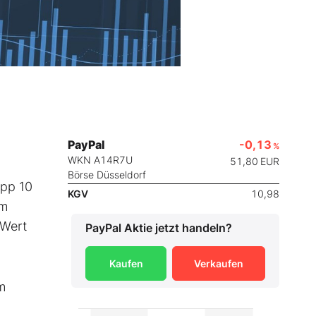
PayPal
-0,13
%
WKN A14R7U
51,80
EUR
Börse Düsseldorf
app 10
KGV
10,98
im
 Wert
PayPal
Aktie jetzt handeln?
Kaufen
Verkaufen
m