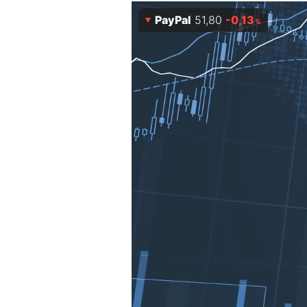
Experten
PayPal
51,80
-0,13
%
Mein B:O
Mein Konto
Folgen Sie uns
Kontakt