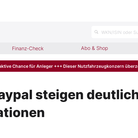
n
WKN/ISIN oder Su
Abo & Shop
Finanz-Check
aktive Chance für Anleger +++ Dieser Nutzfahrzeugkonzern über
ypal steigen deutlic
tionen