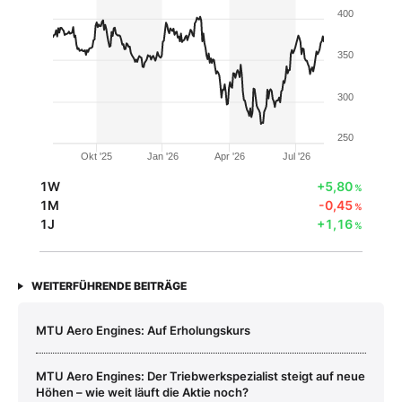
400
350
300
250
Okt '25
Jan '26
Apr '26
Jul '26
1W
+5,80
%
1M
-0,45
%
1J
+1,16
%
WEITERFÜHRENDE BEITRÄGE
MTU Aero Engines: Auf Erholungskurs
MTU Aero Engines: Der Triebwerkspezialist steigt auf neue
Höhen – wie weit läuft die Aktie noch?