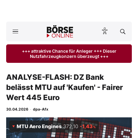
A
ktuelle Ausgabe BÖRSE ONLINE lesen
Börse
+++ attraktive Chance für Anleger +++ Dieser
Nutzfahrzeugkonzern überzeugt +++
News
Anlageprodukte
ANALYSE-FLASH: DZ Bank
belässt MTU auf 'Kaufen' - Fairer
Finanz-Check
Wert 445 Euro
Abo & Shop
30.04.2026
·
dpa-Afx
BO-Musterdepots
MTU Aero Engines
372,10
-1,43
%
Experten