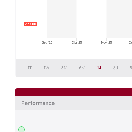
273,00
Sep '25
Okt '25
Nov '25
De
1T
1W
3M
6M
1J
3J
5
Performance