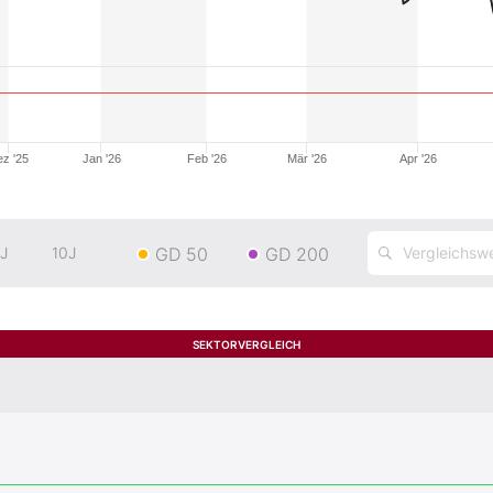
z '25
Jan '26
Feb '26
Mär '26
Apr '26
GD 50
GD 200
J
10J
SEKTORVERGLEICH