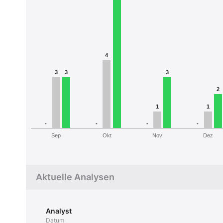
4
3
3
3
2
1
1
-
-
-
-
Sep
Okt
Nov
Dez
Aktuelle Analysen
Analyst
Datum