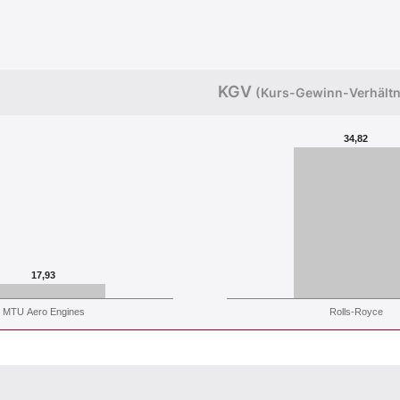
KGV
(Kurs-Gewinn-Verhältn
34,82
17,93
MTU Aero Engines
Rolls-Royce