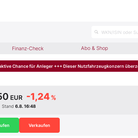
n
WKN/ISIN oder Su
Abo & Shop
Finanz-Check
aktive Chance für Anleger +++ Dieser Nutzfahrzeugkonzern über
50
-1,24
EUR
%
Stand
6.8. 16:48
ufen
Verkaufen