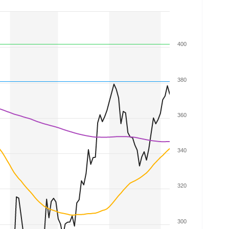
400
380
360
340
320
300