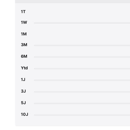
1T
1W
1M
3M
6M
Ytd
1J
3J
5J
10J