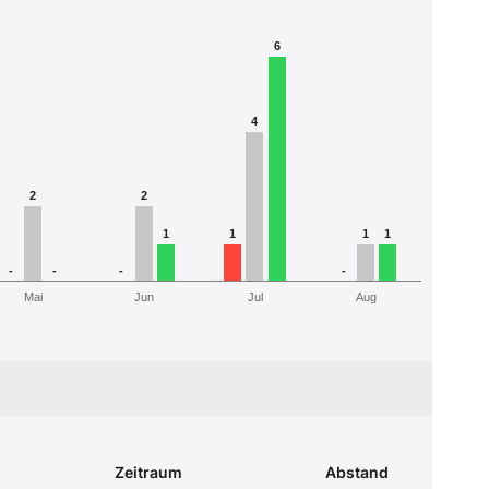
6
4
2
2
1
1
1
1
-
-
-
-
Mai
Jun
Jul
Aug
Zeitraum
Abstand