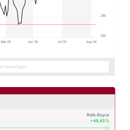
280
260
Mai '26
Jun '26
Jul '26
Aug '26
Rolls-Royce
+48,43 %