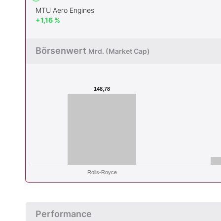
MTU Aero Engines
+1,16 %
Börsenwert
Mrd. (Market Cap)
148,78
Rolls-Royce
Performance