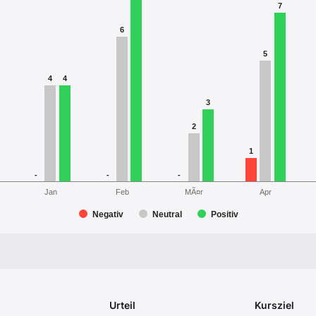
7
6
5
4
4
3
2
1
-
-
-
MÃ¤r
Jan
Feb
Apr
Negativ
Neutral
Positiv
Urteil
Kursziel