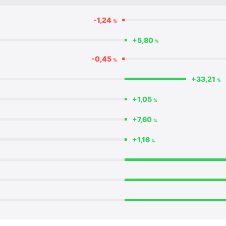
-1,24
%
+5,80
%
-0,45
%
+33,21
%
+1,05
%
+7,60
%
+1,16
%