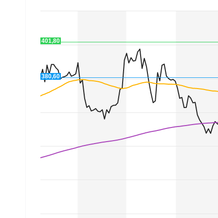
Experten
Mein B:O
401,80
Mein Konto
380,60
Folgen Sie uns
Kontakt