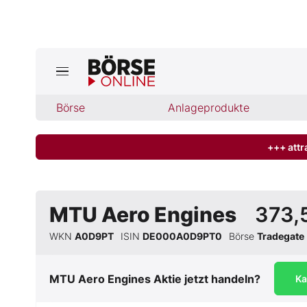
Jetzt a
ktuelle Ausgabe BÖRSE ONLINE lese
Börse
Börse
Anlageprodukte
News
+++ attr
Anlageprodukte
MTU Aero Engines
373,
Finanz-Check
WKN
A0D9PT
ISIN
DE000A0D9PT0
Börse
Tradegate
Abo & Shop
MTU Aero Engines
Aktie jetzt handeln?
Ka
BO-Musterdepots