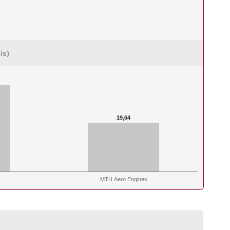
is)
19,64
MTU Aero Engines