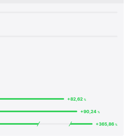
+82,62
%
+90,24
%
+365,86
%