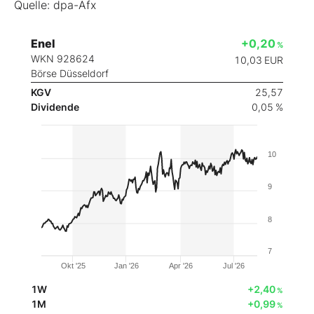
Quelle: dpa-Afx
Enel
+0,20
%
WKN 928624
10,03
EUR
Börse Düsseldorf
KGV
25,57
Dividende
0,05 %
10
9
8
7
Okt '25
Jan '26
Apr '26
Jul '26
1W
+2,40
%
1M
+0,99
%