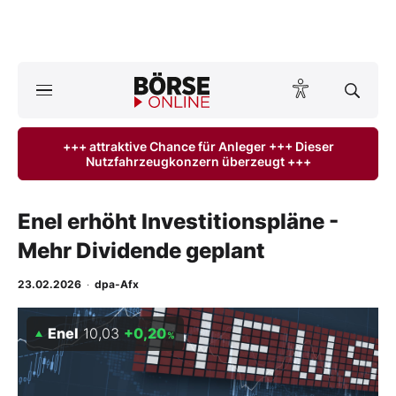
A
ktuelle Ausgabe BÖRSE ONLINE lesen
Börse
+++ attraktive Chance für Anleger +++ Dieser
Nutzfahrzeugkonzern überzeugt +++
News
Anlageprodukte
Enel erhöht Investitionspläne -
Mehr Dividende geplant
Finanz-Check
23.02.2026
·
dpa-Afx
Abo & Shop
Enel
10,03
+0,20
%
BO-Musterdepots
Experten