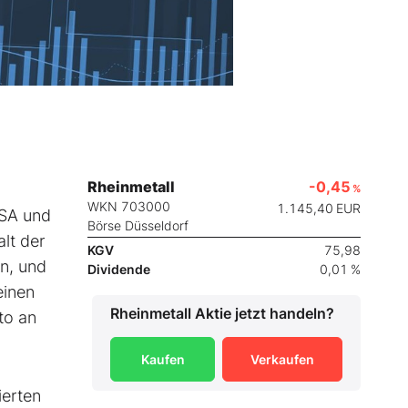
Rheinmetall
-0,45
%
WKN 703000
1.145,40
EUR
USA und
Börse Düsseldorf
lt der
KGV
75,98
n, und
Dividende
0,01 %
einen
Rheinmetall
Aktie jetzt handeln?
to an
Kaufen
Verkaufen
ierten