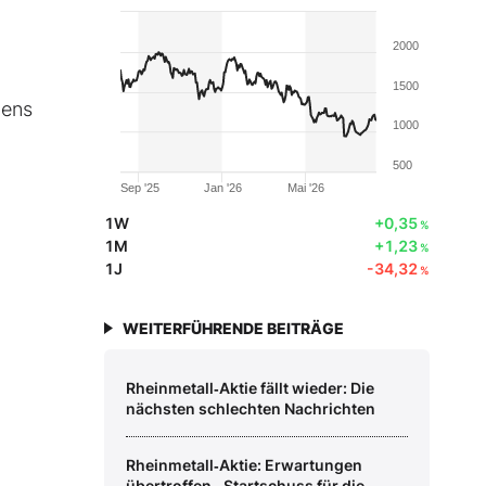
2000
1500
dens
1000
500
Sep '25
Jan '26
Mai '26
1W
+0,35
%
1M
+1,23
%
1J
-34,32
%
WEITERFÜHRENDE BEITRÄGE
Rheinmetall‑Aktie fällt wieder: Die
nächsten schlechten Nachrichten
Rheinmetall‑Aktie: Erwartungen
übertroffen ‑ Startschuss für die