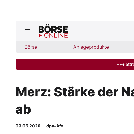
Börse
Börse
Anlageprodukte
News
Anlageprodukte
+++ attr
Finanz-Check
Merz: Stärke der N
Abo & Shop
ab
BO-Musterdepots
09.05.2026
·
dpa-Afx
Experten