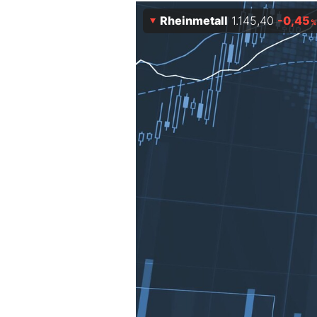
Rheinmetall
1.145,40
-0,45
Mein B:O
%
Mein Konto
Folgen Sie uns
Kontakt