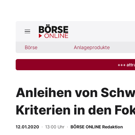
Jetzt a
ktuelle Ausgabe BÖRSE ONLINE lese
Börse
Börse
Anlageprodukte
News
+++ attr
Anlageprodukte
Anleihen von Schwe
Finanz-Check
Kriterien in den Fo
Abo & Shop
BO-Musterdepots
12.01.2020
· 13:00 Uhr
·
BÖRSE ONLINE Redaktion