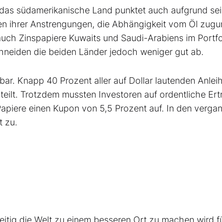
, das südamerikanische Land punktet auch aufgrund sei
n ihrer Anstrengungen, die Abhängigkeit vom Öl zugu
auch Zinspapiere Kuwaits und Saudi-Arabiens im Portfo
chneiden die beiden Länder jedoch weniger gut ab.
bar. Knapp 40 Prozent aller auf Dollar lautenden Anlei
eilt. Trotzdem mussten Investoren auf ordentliche Ert
 Papiere einen Kupon von 5,5 Prozent auf. In den verg
 zu.
itig die Welt zu einem besseren Ort zu machen wird fü