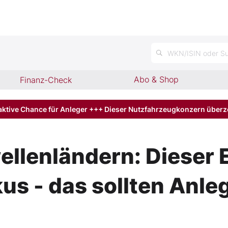
n
WKN/ISIN oder Su
Abo & Shop
Finanz-Check
aktive Chance für Anleger +++ Dieser Nutzfahrzeugkonzern über
llenländern: Dieser 
kus - das sollten Anle