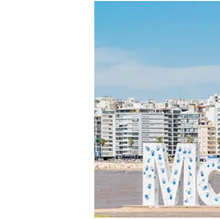
Experten
-
%
Mein B:O
Mein Konto
Folgen Sie uns
Kontakt