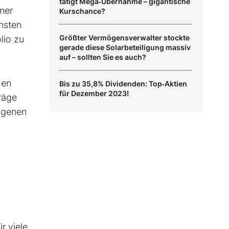
tätigt Mega‑Übernahme – gigantische
ner
Kurschance?
nsten
Größter Vermögensverwalter stockte
lio zu
gerade diese Solarbeteiligung massiv
auf – sollten Sie es auch?
hen
Bis zu 35,8% Dividenden: Top‑Aktien
für Dezember 2023!
räge
angenen
r viele