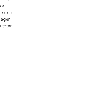
ocial,
ie sich
nager
nutzten