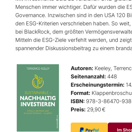
Menschen immer wichtiger. Dafür wurden die ES
Governance. Inzwischen sind in den USA 120 Bill
den ESG-Kriterien verschrieben haben. So weit
bei BlackRock, dem größten Vermögensverwalter 
Mitteln die ESG-Ziele verfehlt werden, und zeigt 
spannender Diskussionsbeitrag zu einem branda
Autoren:
Keeley, Terren
Seitenanzahl:
448
Erscheinungstermin:
14
Format:
Klappenbroschu
ISBN:
978-3-86470-938
Preis:
29,90 €
Im Sho