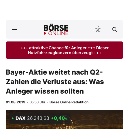
A
ktuelle Ausgabe BÖRSE ONLINE lesen
Börse
+++ attraktive Chance für Anleger +++ Dieser
Nutzfahrzeugkonzern überzeugt +++
News
Anlageprodukte
Bayer-Aktie weitet nach Q2-
Zahlen die Verluste aus: Was
Finanz-Check
Anleger wissen sollten
Abo & Shop
01.08.2019
· 05:50 Uhr
·
Börse Online Redaktion
BO-Musterdepots
DAX
26.243,63
+0,40
%
Experten