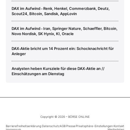
DAX im Aufwind ‑ Renk, Henkel, Commerzbank, Deutz,
Scout24, Bitcoin, Sandisk, AppLovin
DAX im Aufwind ‑ Iran, Springer Nature, Schaeffler, Bitcoin,
Novo Nordisk, SK Hynix, KI, Oracle
DAX‑Aktie bricht um 14 Prozent ein: Schocknachricht für
Anleger
Analysten heben Kursziele für diese DAX‑Aktie an //
Einschätzungen am Dienstag
Copyright © 2026 – BÖRSE ONLINE
Barrierefreiheitserklärung
Datenschutz
AGB
Presse
Privatsphäre-Einstellungen
Kontakt
Impressum
Mediadaten