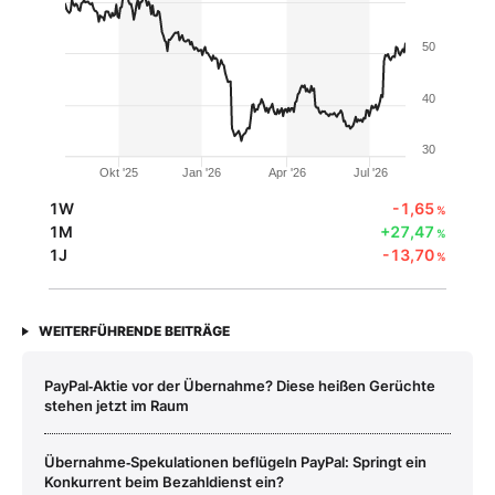
50
40
30
Okt '25
Jan '26
Apr '26
Jul '26
1W
-1,65
%
1M
+27,47
%
1J
-13,70
%
WEITERFÜHRENDE BEITRÄGE
PayPal‑Aktie vor der Übernahme? Diese heißen Gerüchte
stehen jetzt im Raum
Übernahme‑Spekulationen beflügeln PayPal: Springt ein
Konkurrent beim Bezahldienst ein?