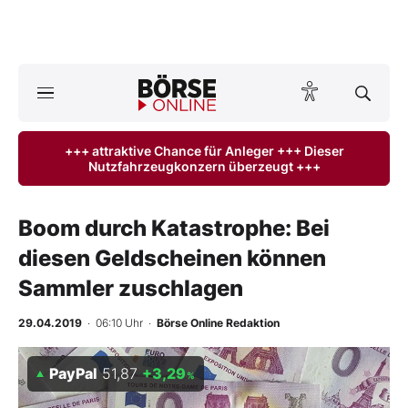
A
ktuelle Ausgabe BÖRSE ONLINE lesen
Börse
+++ attraktive Chance für Anleger +++ Dieser
Nutzfahrzeugkonzern überzeugt +++
News
Anlageprodukte
Boom durch Katastrophe: Bei
diesen Geldscheinen können
Finanz-Check
Sammler zuschlagen
Abo & Shop
29.04.2019
· 06:10 Uhr
·
Börse Online Redaktion
BO-Musterdepots
PayPal
51,87
+3,29
%
Experten