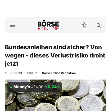
A
ktuelle Ausgabe BÖRSE ONLINE lesen
Börse
News
Bundesanleihen sind sicher? Von
wegen - dieses Verlustrisiko droht
Anlageprodukte
jetzt
Finanz-Check
13.08.2019
· 06:10 Uhr
·
Börse Online Redaktion
Abo & Shop
Moody’s
414,00
+0,24
%
BO-Musterdepots
Experten