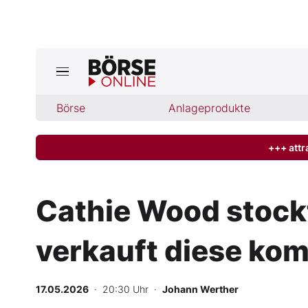
Börse
Börse
Anlageprodukte
News
Anlageprodukte
+++ attr
Finanz-Check
Cathie Wood stockt
Abo & Shop
verkauft diese kom
BO-Musterdepots
17.05.2026
· 20:30 Uhr
·
Johann Werther
Experten