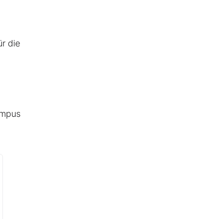
r die
empus