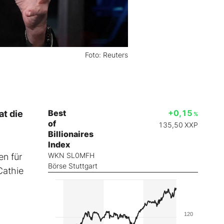
Foto: Reuters
Best
+0,15
at die
%
of
135,50
XXP
Billionaires
Index
WKN SL0MFH
en für
Börse Stuttgart
Cathie
120