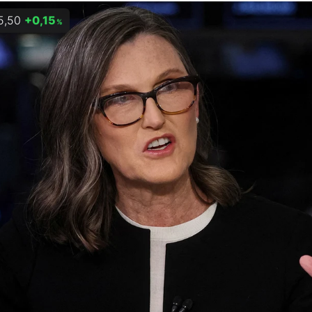
5,50
+0,15
%