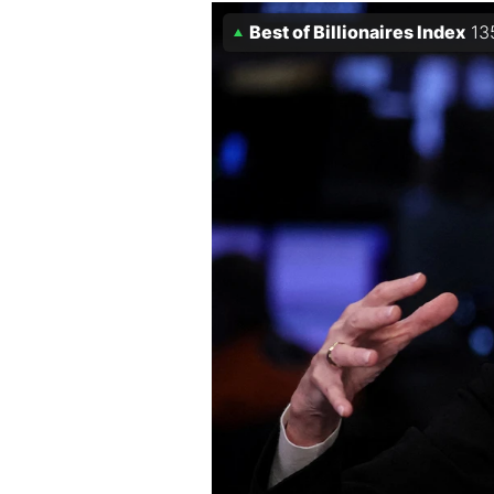
Best of Billionaires Index
13
Mein B:O
Mein Konto
Folgen Sie uns
Kontakt