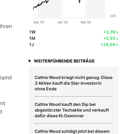
100
Sep '25
Jan '26
Mai '26
ihren
1W
+3,39
%
1M
+0,93
%
1J
+26,64
%
WEITERFÜHRENDE BEITRÄGE
Damit
Cathie Wood kriegt nicht genug: Diese
3 Aktien kauft die Star‑Investorin
ohne Ende
nt
Cathie Wood kauft den Dip bei
abgestürzter Techaktie und verkauft
d
dafür diese KI‑Gewinner
Cathie Wood schlägt jetzt bei diesem