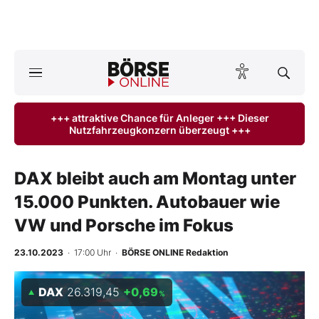
A
ktuelle Ausgabe BÖRSE ONLINE lesen
Börse
+++ attraktive Chance für Anleger +++ Dieser
Nutzfahrzeugkonzern überzeugt +++
News
Anlageprodukte
DAX bleibt auch am Montag unter
15.000 Punkten. Autobauer wie
Finanz-Check
VW und Porsche im Fokus
Abo & Shop
23.10.2023
· 17:00 Uhr
·
BÖRSE ONLINE Redaktion
BO-Musterdepots
DAX
26.319,45
+0,69
%
Experten