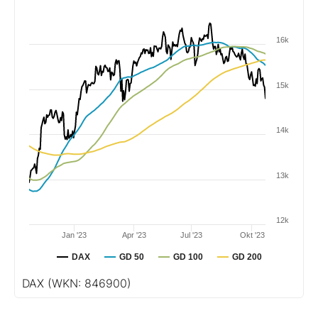
16k
15k
14k
13k
12k
Jan '23
Apr '23
Jul '23
Okt '23
DAX
GD 50
GD 100
GD 200
DAX
(WKN: 846900)