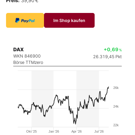
Preis:
39,90 €
Im Shop kaufen
DAX
+0,69
%
WKN 846900
26.319,45
Pkt
Börse TTMzero
26k
24k
22k
Okt '25
Jan '26
Apr '26
Jul '26