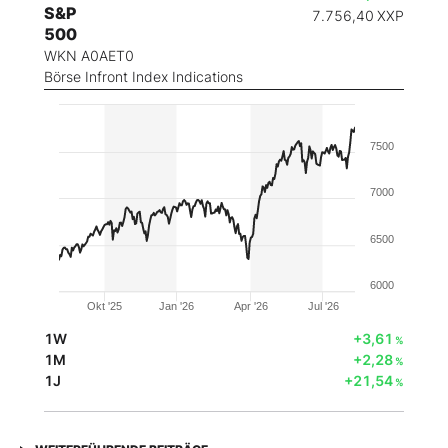
S&P
7.756,40
XXP
500
WKN A0AET0
Börse Infront Index Indications
7500
7000
6500
6000
Okt '25
Jan '26
Apr '26
Jul '26
1W
+3,61
%
1M
+2,28
%
1J
+21,54
%