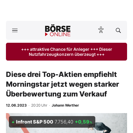
Börse
News
+++ attraktive Chance für Anleger +++ Dieser
Nutzfahrzeugkonzern überzeugt +++
Anlageprodukte
Finanz-Check
Diese drei Top-Aktien empfiehlt
Morningstar jetzt wegen starker
Abo & Shop
Überbewertung zum Verkauf
BO-Musterdepots
12.06.2023
· 20:20 Uhr
·
Johann Werther
Experten
Infront S&P 500
7.756,40
+0,59
%
Mein B:O