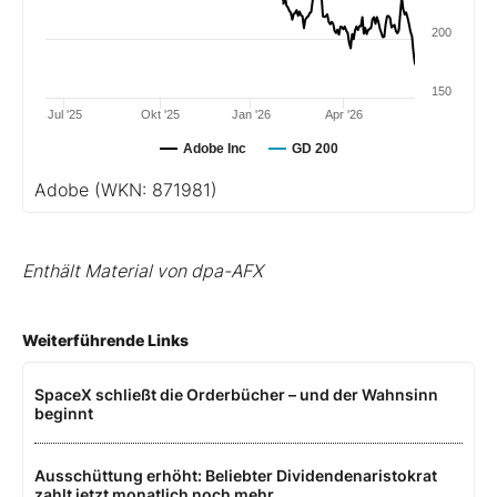
200
150
Jul '25
Okt '25
Jan '26
Apr '26
Adobe Inc
GD 200
Adobe
(WKN: 871981)
Enthält Material von dpa-AFX
Weiterführende Links
SpaceX schließt die Orderbücher – und der Wahnsinn
beginnt
Ausschüttung erhöht: Beliebter Dividendenaristokrat
zahlt jetzt monatlich noch mehr