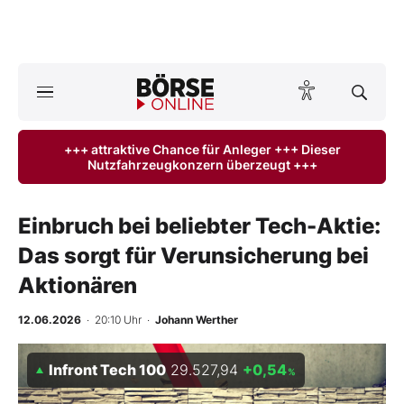
A
ktuelle Ausgabe BÖRSE ONLINE lesen
Börse
+++ attraktive Chance für Anleger +++ Dieser
Nutzfahrzeugkonzern überzeugt +++
News
Anlageprodukte
Einbruch bei beliebter Tech-Aktie:
Das sorgt für Verunsicherung bei
Finanz-Check
Aktionären
Abo & Shop
12.06.2026
· 20:10 Uhr
·
Johann Werther
BO-Musterdepots
Infront Tech 100
29.527,94
+0,54
%
Experten