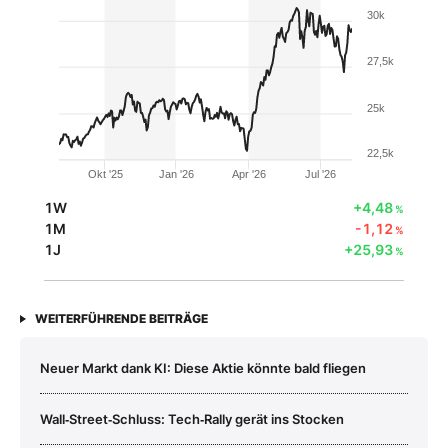
30k
27,5k
25k
22,5k
Okt '25
Jan '26
Apr '26
Jul '26
1W
+4,48
%
1M
-1,12
%
1J
+25,93
%
WEITERFÜHRENDE BEITRÄGE
Neuer Markt dank KI: Diese Aktie könnte bald fliegen
Wall‑Street‑Schluss: Tech‑Rally gerät ins Stocken