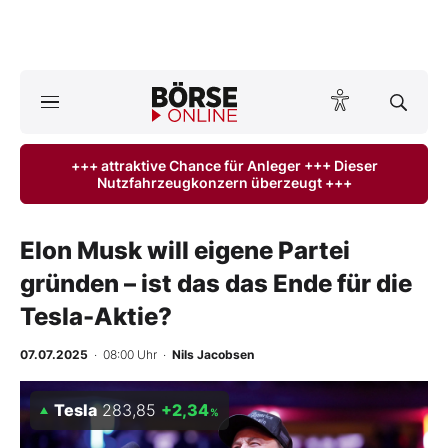
Börse
News
+++ attraktive Chance für Anleger +++ Dieser
Nutzfahrzeugkonzern überzeugt +++
Anlageprodukte
Finanz-Check
Elon Musk will eigene Partei
gründen – ist das das Ende für die
Abo & Shop
Tesla-Aktie?
BO-Musterdepots
07.07.2025
· 08:00 Uhr
·
Nils Jacobsen
Experten
Tesla
283,85
+2,34
%
Mein B:O