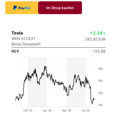
Im Shop kaufen
Tesla
+2,34
%
WKN A1CX3T
283,85
EUR
Börse Düsseldorf
KGV
155,88
400
350
300
250
Okt '25
Jan '26
Apr '26
Jul '26