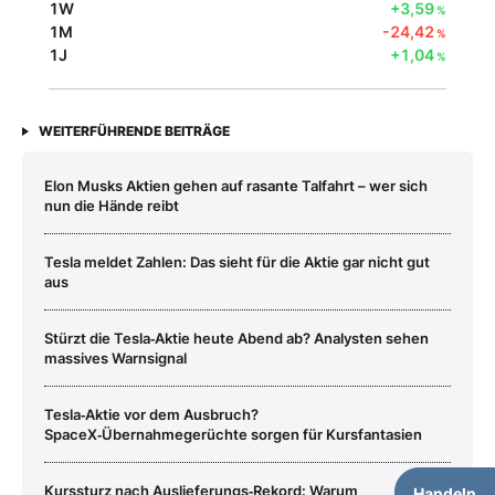
1W
+3,59
%
1M
-24,42
%
1J
+1,04
%
WEITERFÜHRENDE BEITRÄGE
Elon Musks Aktien gehen auf rasante Talfahrt – wer sich
nun die Hände reibt
Tesla meldet Zahlen: Das sieht für die Aktie gar nicht gut
aus
Stürzt die Tesla‑Aktie heute Abend ab? Analysten sehen
massives Warnsignal
Tesla‑Aktie vor dem Ausbruch?
SpaceX‑Übernahmegerüchte sorgen für Kursfantasien
Kurssturz nach Auslieferungs‑Rekord: Warum
Handeln