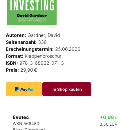
Autoren:
Gardner, David
Seitenanzahl:
336
Erscheinungstermin:
25.06.2026
Format:
Klappenbroschur
ISBN:
978-3-68932-071-3
Preis:
29,90 €
Im Shop kaufen
Evotec
+0,98
%
WKN 566480
3,50
EUR
Börse Düsseldorf