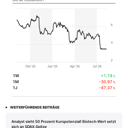
6
4
2
Okt '25
Jan '26
Apr '26
Jul '26
1W
+1,74
%
1M
-30,97
%
1J
-47,37
%
WEITERFÜHRENDE BEITRÄGE
Analyst sieht 50 Prozent Kurspotenzial! Biotech‑Wert setzt
sich an SDAX‑Spitze