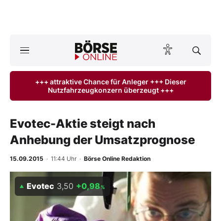
A
ktuelle Ausgabe BÖRSE ONLINE lesen
Börse
+++ attraktive Chance für Anleger +++ Dieser
Nutzfahrzeugkonzern überzeugt +++
News
Anlageprodukte
Evotec-Aktie steigt nach
Anhebung der Umsatzprognose
Finanz-Check
15.09.2015
· 11:44 Uhr
·
Börse Online Redaktion
Abo & Shop
Evotec
3,50
+0,98
%
BO-Musterdepots
Experten