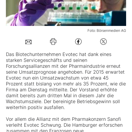
Mein B:O
Foto: Börsenmedien AG
Mein Konto
Folgen Sie uns
Das Biotechunternehmen
Evotec
hat dank eines
starken Servicegeschäfts und seinen
Forschungsallianzen mit der Pharmaindustrie erneut
Kontakt
seine Umsatzprognose angehoben. Für 2015 erwartet
Evotec nun ein Umsatzwachstum von etwa 45
Prozent statt bislang von mehr als 35 Prozent, wie die
Firma am Dienstag mitteilte. Der Vorstand erhöhte
damit bereits zum dritten Mal in diesem Jahr die
Wachstumsziele. Der bereinigte Betriebsgewinn soll
weiterhin positiv ausfallen.
Vor allem die Allianz mit dem Pharmakonzern Sanofi
verleiht Evotec Schwung. Die Hamburger erforschen
zusammen mit den Franzosen neue