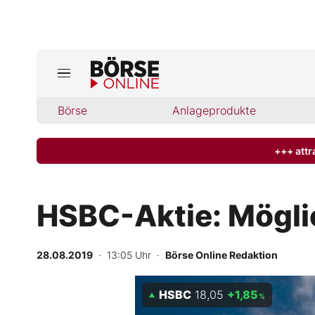
Jetzt a
ktuelle Ausgabe BÖRSE ONLINE lese
Börse
Börse
Anlageprodukte
News
+++ attr
Anlageprodukte
HSBC-Aktie: Mögli
Finanz-Check
28.08.2019
· 13:05 Uhr
·
Börse Online Redaktion
Abo & Shop
HSBC
18,05
+1,85
BO-Musterdepots
%