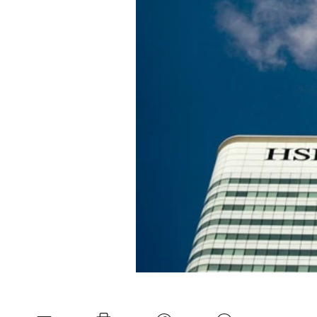
Experten
Mein B:O
Mein Konto
Folgen Sie uns
Kontakt