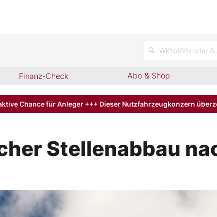
n
WKN/ISIN oder Su
Abo & Shop
Finanz-Check
aktive Chance für Anleger +++ Dieser Nutzfahrzeugkonzern über
cher Stellenabbau n