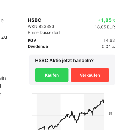
HSBC
+1,85
he
%
WKN 923893
18,05
EUR
Börse Düsseldorf
 zu
KGV
14,63
Dividende
0,04 %
HSBC
Aktie jetzt handeln?
Kaufen
Verkaufen
ein
d
m
15