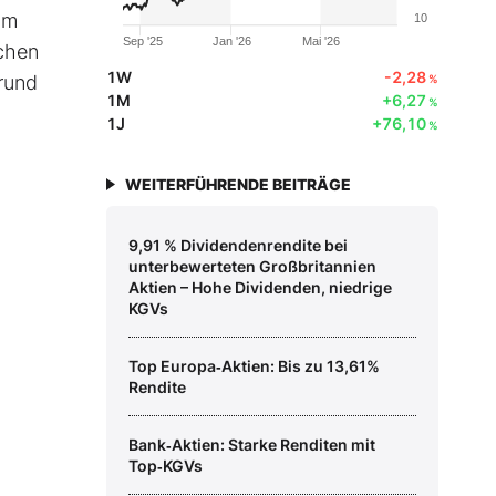
um
10
Sep '25
Jan '26
Mai '26
schen
1W
-2,28
rund
%
1M
+6,27
%
1J
+76,10
%
WEITERFÜHRENDE BEITRÄGE
9,91 % Dividendenrendite bei
unterbewerteten Großbritannien
Aktien – Hohe Dividenden, niedrige
KGVs
Top Europa‑Aktien: Bis zu 13,61%
Rendite
Bank‑Aktien: Starke Renditen mit
Top‑KGVs