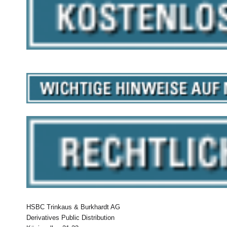
HSBC Trinkaus & Burkhardt AG
Derivatives Public Distribution