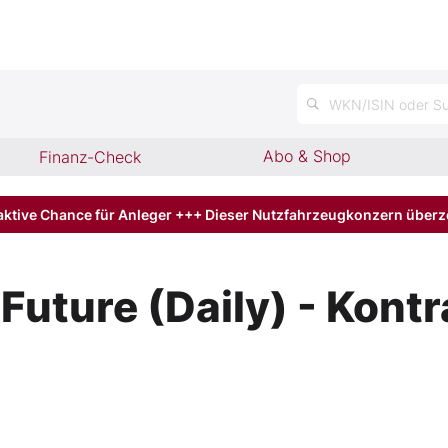
n
WKN/ISIN oder Su
Abo & Shop
Finanz-Check
aktive Chance für Anleger +++ Dieser Nutzfahrzeugkonzern über
uture (Daily) - Kontr