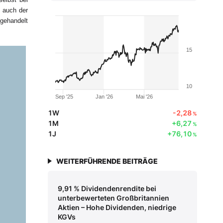
t auch der
 gehandelt
15
10
Sep '25
Jan '26
Mai '26
1W
-2,28
%
1M
+6,27
%
1J
+76,10
%
WEITERFÜHRENDE BEITRÄGE
9,91 % Dividendenrendite bei
unterbewerteten Großbritannien
Aktien – Hohe Dividenden, niedrige
KGVs