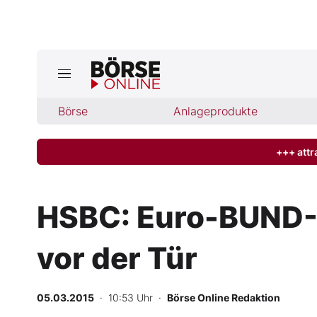
Jetzt a
ktuelle Ausgabe BÖRSE ONLINE lese
Börse
Börse
Anlageprodukte
News
+++ attr
Anlageprodukte
HSBC: Euro-BUND-F
Finanz-Check
vor der Tür
Abo & Shop
BO-Musterdepots
05.03.2015
· 10:53 Uhr
·
Börse Online Redaktion