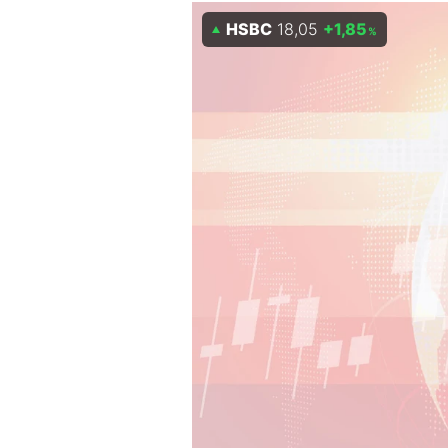
Experten
HSBC
18,05
+1,85
%
Mein B:O
Mein Konto
Folgen Sie uns
Kontakt