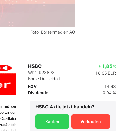
Foto: Börsenmedien AG
HSBC
+1,85
%
WKN 923893
18,05
EUR
Börse Düsseldorf
KGV
14,63
Dividende
0,04 %
HSBC
Aktie jetzt handeln?
n mit der
überwinden
Oszillator
Kaufen
Verkaufen
zusätzlich
selbst bei