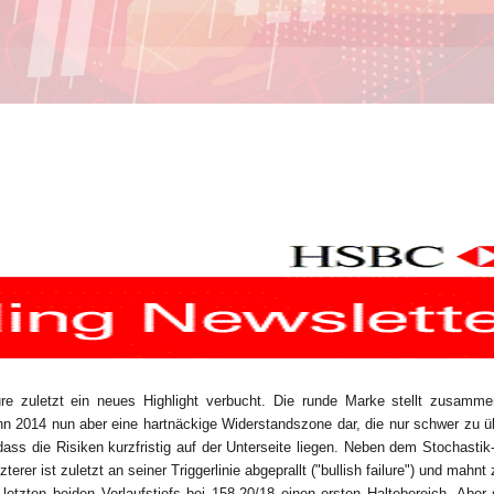
 zuletzt ein neues Highlight verbucht. Die runde Marke stellt zusamme
inn 2014 nun aber eine hartnäckige Widerstandszone dar, die nur schwer zu 
dass die Risiken kurzfristig auf der Unterseite liegen. Neben dem Stochastik-
rer ist zuletzt an seiner Triggerlinie abgeprallt ("bullish failure") und mahnt 
etzten beiden Verlaufstiefs bei 158,20/18 einen ersten Haltebereich. Aber 