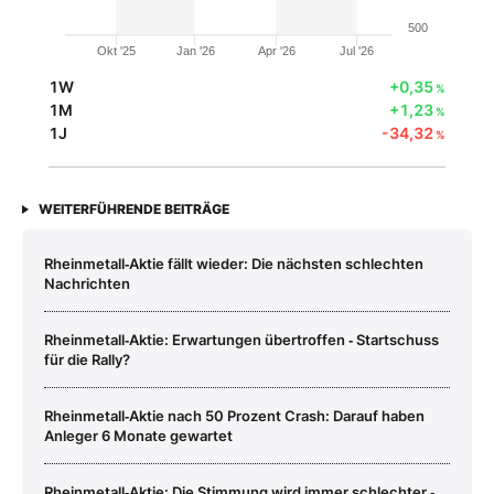
500
Okt '25
Jan '26
Apr '26
Jul '26
1W
+0,35
%
1M
+1,23
%
1J
-34,32
%
WEITERFÜHRENDE BEITRÄGE
Rheinmetall‑Aktie fällt wieder: Die nächsten schlechten
Nachrichten
Rheinmetall‑Aktie: Erwartungen übertroffen ‑ Startschuss
für die Rally?
Rheinmetall‑Aktie nach 50 Prozent Crash: Darauf haben
Anleger 6 Monate gewartet
Rheinmetall‑Aktie: Die Stimmung wird immer schlechter ‑