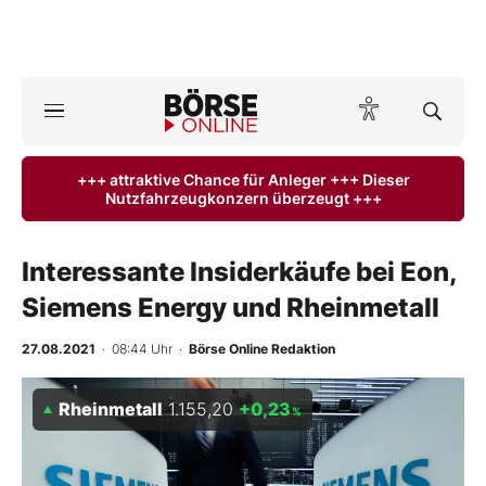
A
ktuelle Ausgabe BÖRSE ONLINE lesen
Börse
+++ attraktive Chance für Anleger +++ Dieser
Nutzfahrzeugkonzern überzeugt +++
News
Anlageprodukte
Interessante Insiderkäufe bei Eon,
Siemens Energy und Rheinmetall
Finanz-Check
27.08.2021
· 08:44 Uhr
·
Börse Online Redaktion
Abo & Shop
Rheinmetall
1.155,20
+0,23
%
BO-Musterdepots
Experten