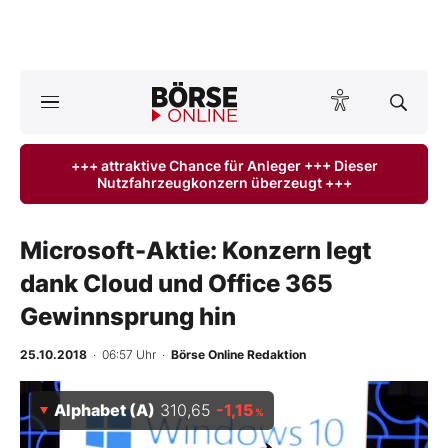
A
ktuelle Ausgabe BÖRSE ONLINE lesen
Börse
+++ attraktive Chance für Anleger +++ Dieser
Nutzfahrzeugkonzern überzeugt +++
News
Anlageprodukte
Microsoft-Aktie: Konzern legt
dank Cloud und Office 365
Finanz-Check
Gewinnsprung hin
Abo & Shop
25.10.2018
· 06:57 Uhr
·
Börse Online Redaktion
BO-Musterdepots
Alphabet (A)
310,65
-1,15
%
Experten