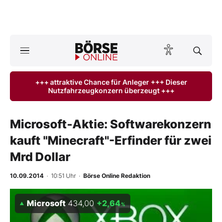
A
ktuelle Ausgabe BÖRSE ONLINE lesen
Börse
+++ attraktive Chance für Anleger +++ Dieser
Nutzfahrzeugkonzern überzeugt +++
News
Anlageprodukte
Microsoft-Aktie: Softwarekonzern
kauft "Minecraft"-Erfinder für zwei
Finanz-Check
Mrd Dollar
Abo & Shop
10.09.2014
· 10:51 Uhr
·
Börse Online Redaktion
BO-Musterdepots
Microsoft
434,00
+2,64
%
Experten