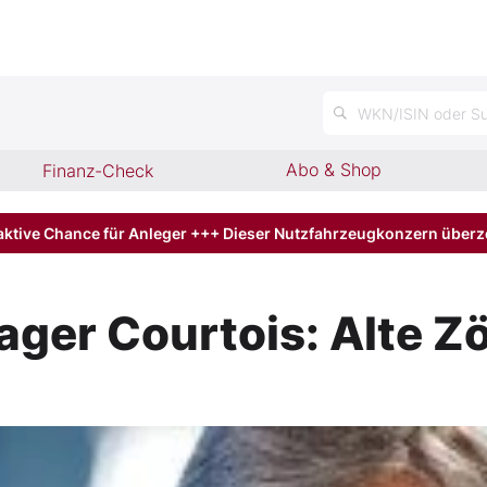
n
WKN/ISIN oder Su
Abo & Shop
Finanz-Check
aktive Chance für Anleger +++ Dieser Nutzfahrzeugkonzern über
ger Courtois: Alte Z