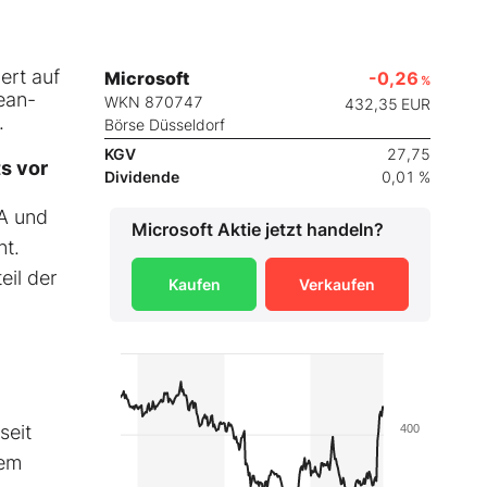
ert auf
Microsoft
-0,26
%
ean-
WKN 870747
432,35
EUR
.
Börse Düsseldorf
KGV
27,75
ts vor
Dividende
0,01 %
SA und
Microsoft
Aktie jetzt handeln?
nt.
eil der
Kaufen
Verkaufen
seit
400
dem