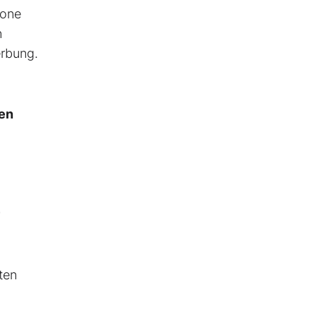
hone
n
rbung.
en
ten