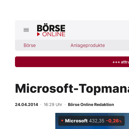
Jetzt a
ktuelle Ausgabe BÖRSE ONLINE lese
Börse
Börse
Anlageprodukte
News
+++ attr
Anlageprodukte
Microsoft-Topmana
Finanz-Check
24.04.2014
· 16:29 Uhr
·
Börse Online Redaktion
Abo & Shop
Microsoft
432,35
-0,26
BO-Musterdepots
%