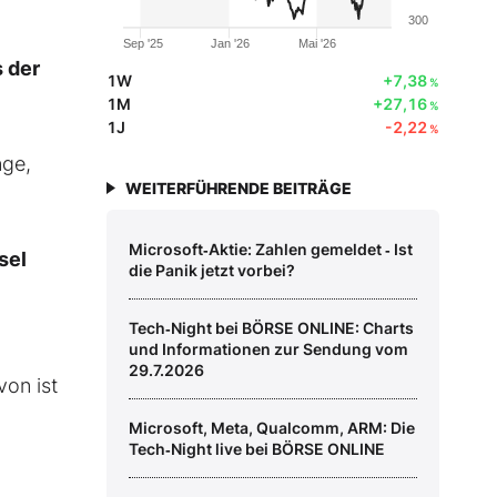
300
Sep '25
Jan '26
Mai '26
s der
1W
+7,38
%
1M
+27,16
%
1J
-2,22
%
nge,
WEITERFÜHRENDE BEITRÄGE
Microsoft‑Aktie: Zahlen gemeldet ‑ Ist
sel
die Panik jetzt vorbei?
Tech‑Night bei BÖRSE ONLINE: Charts
und Informationen zur Sendung vom
29.7.2026
von ist
Microsoft, Meta, Qualcomm, ARM: Die
Tech‑Night live bei BÖRSE ONLINE