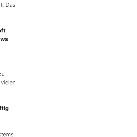
t. Das
ft
ows
zu
 vielen
ftig
stems.