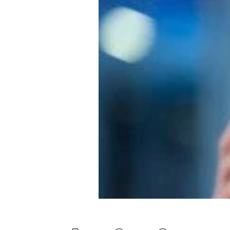
Experten
Mein B:O
Mein Konto
Folgen Sie uns
Kontakt