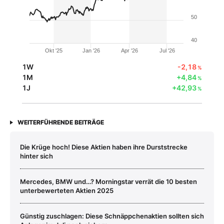
50
40
Okt '25
Jan '26
Apr '26
Jul '26
1W
-2,18
%
1M
+4,84
%
1J
+42,93
%
WEITERFÜHRENDE BEITRÄGE
Die Krüge hoch! Diese Aktien haben ihre Durststrecke
hinter sich
Mercedes, BMW und…? Morningstar verrät die 10 besten
unterbewerteten Aktien 2025
Günstig zuschlagen: Diese Schnäppchenaktien sollten sich