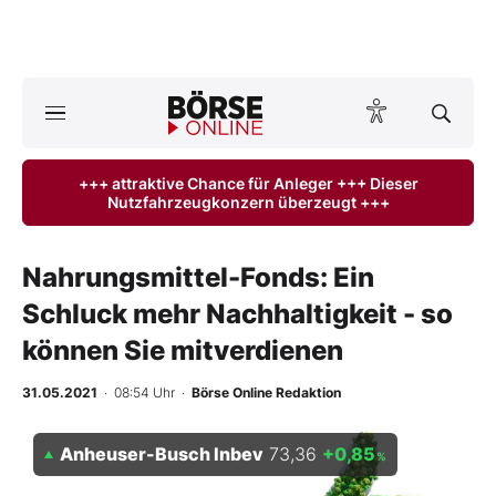
A
ktuelle Ausgabe BÖRSE ONLINE lesen
Börse
+++ attraktive Chance für Anleger +++ Dieser
Nutzfahrzeugkonzern überzeugt +++
News
Anlageprodukte
Nahrungsmittel-Fonds: Ein
Schluck mehr Nachhaltigkeit - so
Finanz-Check
können Sie mitverdienen
Abo & Shop
31.05.2021
· 08:54 Uhr
·
Börse Online Redaktion
BO-Musterdepots
Anheuser-Busch Inbev
73,36
+0,85
%
Experten