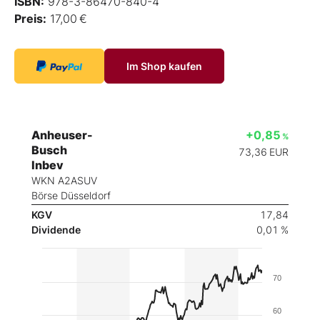
ISBN:
978-3-86470-840-4
Preis:
17,00 €
Im Shop kaufen
Anheuser-
+0,85
%
Busch
73,36
EUR
Inbev
WKN A2ASUV
Börse Düsseldorf
KGV
17,84
Dividende
0,01 %
70
60