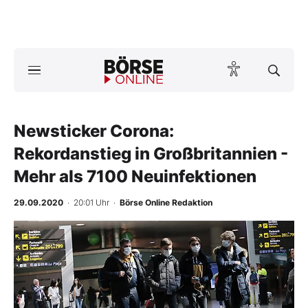
A
ktuelle Ausgabe BÖRSE ONLINE lesen
Börse
News
Newsticker Corona:
Rekordanstieg in Großbritannien -
Anlageprodukte
Mehr als 7100 Neuinfektionen
Finanz-Check
29.09.2020
· 20:01 Uhr
·
Börse Online Redaktion
Abo & Shop
-
%
BO-Musterdepots
Experten