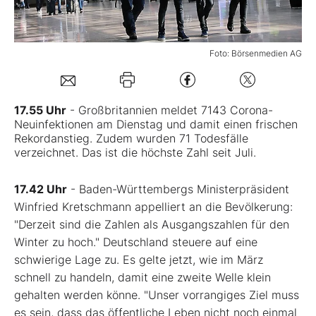
Mein B:O
Foto: Börsenmedien AG
Mein Konto
17.55 Uhr
- Großbritannien meldet 7143 Corona-
Folgen Sie uns
Neuinfektionen am Dienstag und damit einen frischen
Rekordanstieg. Zudem wurden 71 Todesfälle
verzeichnet. Das ist die höchste Zahl seit Juli.
Kontakt
17.42 Uhr
- Baden-Württembergs Ministerpräsident
Winfried Kretschmann appelliert an die Bevölkerung:
"Derzeit sind die Zahlen als Ausgangszahlen für den
Winter zu hoch." Deutschland steuere auf eine
schwierige Lage zu. Es gelte jetzt, wie im März
schnell zu handeln, damit eine zweite Welle klein
gehalten werden könne. "Unser vorrangiges Ziel muss
es sein, dass das öffentliche Leben nicht noch einmal