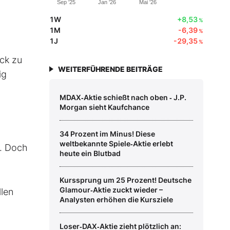
Sep '25
Jan '26
Mai '26
1W
+8,53
%
1M
-6,39
%
1J
-29,35
%
ick zu
WEITERFÜHRENDE BEITRÄGE
ig
MDAX‑Aktie schießt nach oben ‑ J.P.
Morgan sieht Kaufchance
34 Prozent im Minus! Diese
weltbekannte Spiele‑Aktie erlebt
. Doch
heute ein Blutbad
Kurssprung um 25 Prozent! Deutsche
Glamour‑Aktie zuckt wieder –
len
Analysten erhöhen die Kursziele
Loser‑DAX‑Aktie zieht plötzlich an: