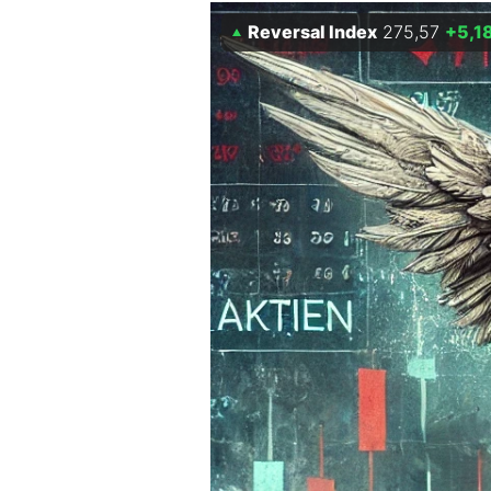
Reversal Index
275,57
+5,1
Mein B:O
Mein Konto
Folgen Sie uns
Kontakt