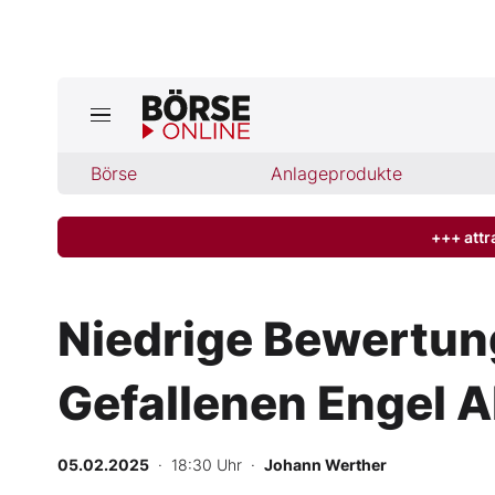
Börse
Börse
Anlageprodukte
News
Anlageprodukte
+++ attr
Finanz-Check
Niedrige Bewertung
Abo & Shop
Gefallenen Engel A
BO-Musterdepots
05.02.2025
· 18:30 Uhr
·
Johann Werther
Experten