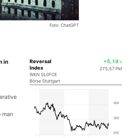
Foto: ChatGPT
Reversal
+5,18
m in
%
Index
275,57
Pkt
WKN SL0FCE
Börse Stuttgart
erative
400
e man
300
200