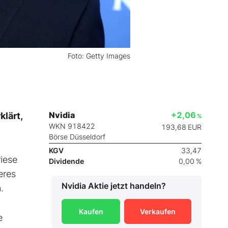
Foto: Getty Images
Nvidia
+2,06
lärt,
%
WKN 918422
193,68
EUR
Börse Düsseldorf
KGV
33,47
riese
Dividende
0,00 %
eres
Nvidia
Aktie jetzt handeln?
n.
Kaufen
Verkaufen
e