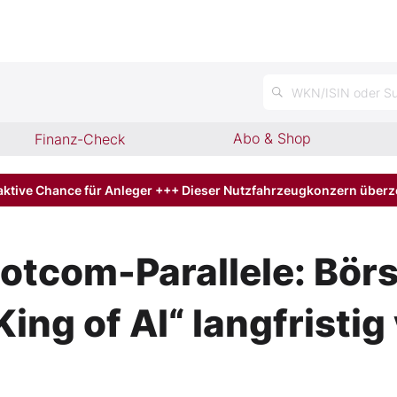
WKN/ISIN oder Su
Abo & Shop
Finanz-Check
aktive Chance für Anleger +++ Dieser Nutzfahrzeugkonzern über
 Dotcom-Parallele: Bö
ing of AI“ langfristig