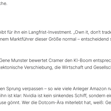
che.
bt für ihn ein Langfrist-Investment. „Own it, don’t trade 
einem Marktführer dieser Größe normal – entscheidend 
r Gene Munster bewertet Cramer den KI-Boom entspre
ne tektonische Verschiebung, die Wirtschaft und Gesellsc
ßen Sprung verpassen – so wie viele Anleger Amazon 
 ihn ist klar: Nvidia ist kein sinkendes Schiff, sondern ei
use gönnt. Wer die Dotcom-Ära miterlebt hat, weiß: G