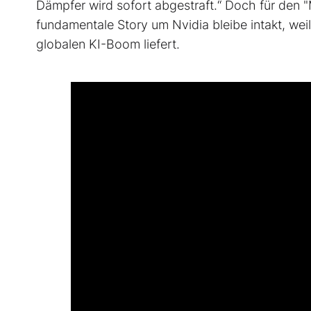
Dämpfer wird sofort abgestraft.“
Doch für den "
fundamentale Story um Nvidia bleibe intakt, weil
globalen KI-Boom liefert.