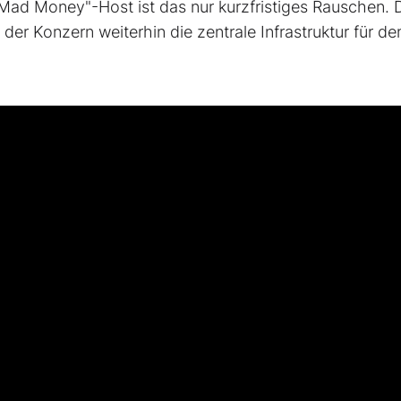
Mad Money"-Host ist das nur kurzfristiges Rauschen. 
 der Konzern weiterhin die zentrale Infrastruktur für de