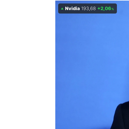
Nvidia
193,68
+2,06
Mein B:O
%
Mein Konto
Folgen Sie uns
Kontakt