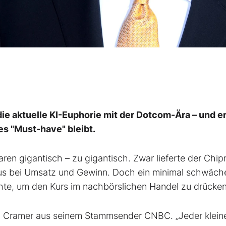
e aktuelle KI-Euphorie mit der Dotcom-Ära – und erk
es "Must-have" bleibt.
en gigantisch – zu gigantisch. Zwar lieferte der Chip
 Plus bei Umsatz und Gewinn. Doch ein minimal schwäch
hte, um den Kurs im nachbörslichen Handel zu drücke
im Cramer aus seinem Stammsender CNBC. „Jeder klein