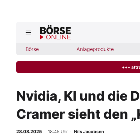
Börse
Börse
Anlageprodukte
News
Anlageprodukte
+++ attr
Finanz-Check
Nvidia, KI und die
Abo & Shop
Cramer sieht den „K
BO-Musterdepots
28.08.2025
· 18:45 Uhr
·
Nils Jacobsen
Experten