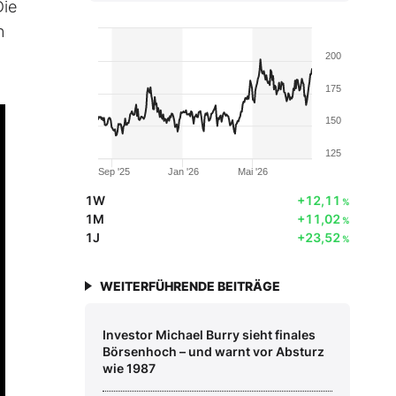
Die
n
200
175
150
125
Sep '25
Jan '26
Mai '26
1W
+12,11
%
1M
+11,02
%
1J
+23,52
%
WEITERFÜHRENDE BEITRÄGE
Investor Michael Burry sieht finales
Börsenhoch – und warnt vor Absturz
wie 1987