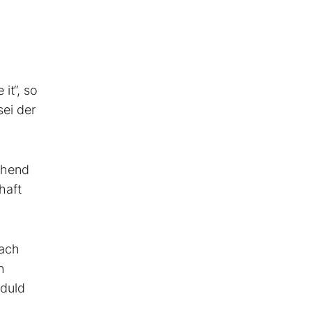
it“, so
sei der
chend
haft
nach
n
eduld