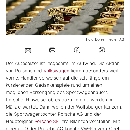
Mein B:O
Mein Konto
Foto: Börsenmedien AG
Folgen Sie uns
Der Autosektor ist insgesamt im Aufwind. Die Aktien
Kontakt
von Porsche und
Volkswagen
liegen besonders weit
vorne. Händler verweisen auf die seit längerem
kursierenden Gedankenspiele rund um einen
möglichen Börsengang des Sportwagenbauers
Porsche. Hinweise, ob es dazu kommt, werden im
März erwartet. Dann wollen der Wolfsburger Konzern,
die Sportwagentochter Porsche AG und der
Haupteigner
Porsche SE
ihre Bilanzen vorstellen. Mit
einem IPO der Porsche AG könnte VW-Konzern-Chef