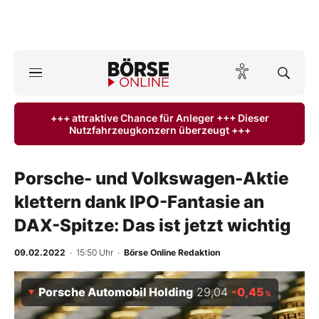
A
ktuelle Ausgabe BÖRSE ONLINE lesen
Börse
+++ attraktive Chance für Anleger +++ Dieser
Nutzfahrzeugkonzern überzeugt +++
News
Anlageprodukte
Porsche- und Volkswagen-Aktie
klettern dank IPO-Fantasie an
Finanz-Check
DAX-Spitze: Das ist jetzt wichtig
Abo & Shop
09.02.2022
· 15:50 Uhr
·
Börse Online Redaktion
BO-Musterdepots
Porsche Automobil Holding
29,04
-0,45
%
Experten