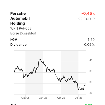
Porsche
-0,45
%
Automobil
29,04
EUR
Holding
WKN PAH003
Börse Düsseldorf
KGV
1,59
Dividende
0,05 %
40
35
30
25
Okt '25
Jan '26
Apr '26
Jul '26