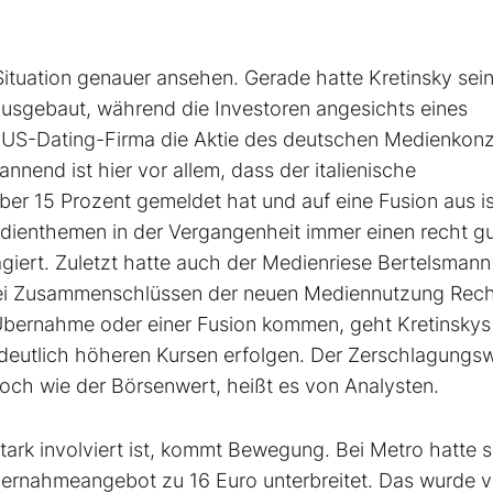
 Situation genauer ansehen. Gerade hatte Kretinsky sei
 ausgebaut, während die Investoren angesichts eines
US-Dating-Firma die Aktie des deutschen Medienkon
nend ist hier vor allem, dass der italienische
er 15 Prozent gemeldet hat und auf eine Fusion aus is
edienthemen in der Vergangenheit immer einen recht g
agiert. Zuletzt hatte auch der Medienriese Bertelsmann
bei Zusammenschlüssen der neuen Mediennutzung Rec
r Übernahme oder einer Fusion kommen, geht Kretinskys
u deutlich höheren Kursen erfolgen. Der Zerschlagungs
och wie der Börsenwert, heißt es von Analysten.
tark involviert ist, kommt Bewegung. Bei Metro hatte s
bernahmeangebot zu 16 Euro unterbreitet. Das wurde 