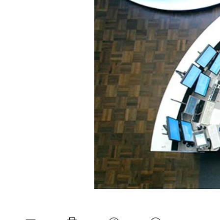
Experten
Mein B:O
Mein Konto
Folgen Sie uns
Kontakt