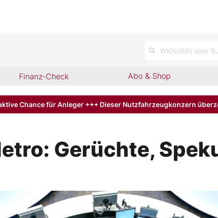
n
WKN/ISIN oder Su
Abo & Shop
Finanz-Check
aktive Chance für Anleger +++ Dieser Nutzfahrzeugkonzern über
etro: Gerüchte, Speku