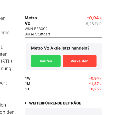
Metro
-0,94
nen
%
Vz
5,25
EUR
WKN BFB002
zerns
Börse Stuttgart
t.
Metro Vz
Aktie jetzt handeln?
uten
 (RTL)
Kaufen
Verkaufen
hnung
1W
-0,94
%
wert
1M
-1,87
%
1J
-6,25
%
WEITERFÜHRENDE BEITRÄGE
ich ­
von den