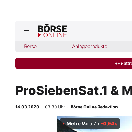
Jetzt a
ktuelle Ausgabe BÖRSE ONLINE lese
Börse
Börse
Anlageprodukte
News
+++ attr
Anlageprodukte
ProSiebenSat.1 & M
Finanz-Check
14.03.2020
· 03:30 Uhr
·
Börse Online Redaktion
Abo & Shop
Metro Vz
5,25
-0,94
BO-Musterdepots
%