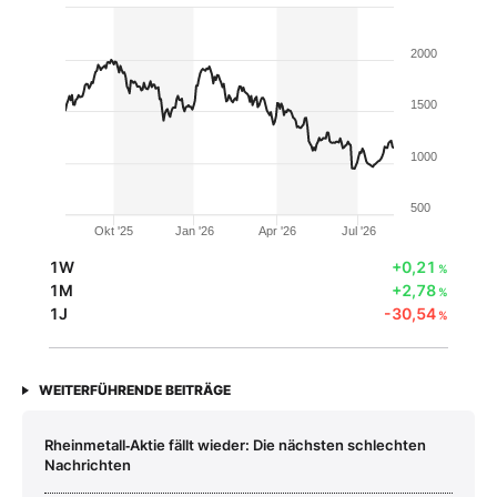
2000
1500
1000
500
Okt '25
Jan '26
Apr '26
Jul '26
1W
+0,21
%
1M
+2,78
%
1J
-30,54
%
WEITERFÜHRENDE BEITRÄGE
Rheinmetall‑Aktie fällt wieder: Die nächsten schlechten
Nachrichten