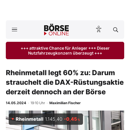
A
ktuelle Ausgabe BÖRSE ONLINE lesen
Börse
+++ attraktive Chance für Anleger +++ Dieser
Nutzfahrzeugkonzern überzeugt +++
News
Anlageprodukte
Rheinmetall legt 60% zu: Darum
strauchelt die DAX-Rüstungsaktie
Finanz-Check
derzeit dennoch an der Börse
Abo & Shop
14.05.2024
· 19:10 Uhr
·
Maximilian Fischer
BO-Musterdepots
Rheinmetall
1.145,40
-0,45
%
Experten