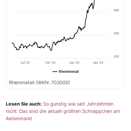
400
300
200
Jul '23
Okt '23
Jan '24
Apr '24
Rheinmetall
Rheinmetall
(WKN: 703000)
Lesen Sie auch:
So günstig wie seit Jahrzehnten
nicht: Das sind die aktuell größten Schnäppchen am
Aktienmarkt