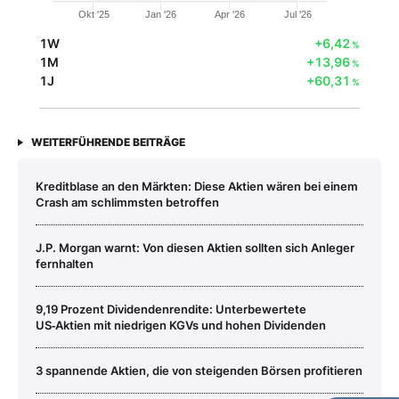
Okt '25
Jan '26
Apr '26
Jul '26
1W
+6,42
%
1M
+13,96
%
1J
+60,31
%
WEITERFÜHRENDE BEITRÄGE
Kreditblase an den Märkten: Diese Aktien wären bei einem
Crash am schlimmsten betroffen
J.P. Morgan warnt: Von diesen Aktien sollten sich Anleger
fernhalten
9,19 Prozent Dividendenrendite: Unterbewertete
US‑Aktien mit niedrigen KGVs und hohen Dividenden
3 spannende Aktien, die von steigenden Börsen profitieren