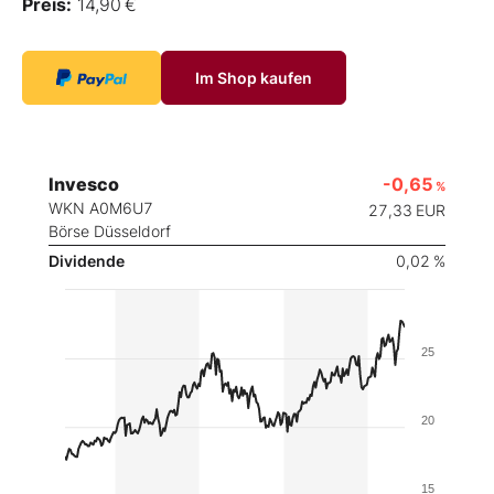
Preis:
14,90 €
Im Shop kaufen
Invesco
-0,65
%
WKN A0M6U7
27,33
EUR
Börse Düsseldorf
Dividende
0,02 %
25
20
15