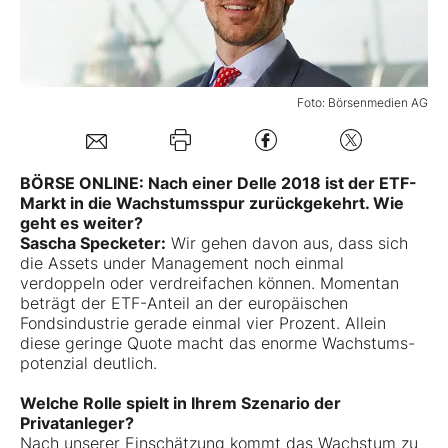
Mein B:O
Foto: Börsenmedien AG
Mein Konto
Folgen Sie uns
BÖRSE ONLINE: Nach einer Delle 2018 ist der ETF-
Markt in die Wachstumsspur zurückgekehrt. Wie
geht es weiter?
Kontakt
Sascha Specketer:
Wir gehen davon aus, dass sich
die Assets under Management noch einmal
verdoppeln oder verdreifachen können. Momentan
beträgt der ETF-Anteil an der europäischen
Fondsindustrie gerade einmal vier Prozent. Allein
diese geringe Quote macht das enorme Wachstums­
potenzial deutlich.
Welche Rolle spielt in Ihrem Szenario der
Privatanleger?
Nach unserer Einschätzung kommt das Wachstum zu