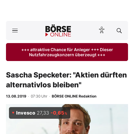
A
ktuelle Ausgabe BÖRSE ONLINE lesen
Börse
+++ attraktive Chance für Anleger +++ Dieser
Nutzfahrzeugkonzern überzeugt +++
News
Anlageprodukte
Sascha Specketer: "Aktien dürften
alternativlos bleiben"
Finanz-Check
13.08.2019
· 07:30 Uhr
·
BÖRSE ONLINE Redaktion
Abo & Shop
Invesco
27,33
-0,65
%
BO-Musterdepots
Experten