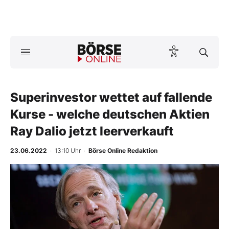
A
ktuelle Ausgabe BÖRSE ONLINE lesen
Börse
News
Superinvestor wettet auf fallende
Kurse - welche deutschen Aktien
Anlageprodukte
Ray Dalio jetzt leerverkauft
Finanz-Check
23.06.2022
· 13:10 Uhr
·
Börse Online Redaktion
Abo & Shop
BO-Musterdepots
Experten